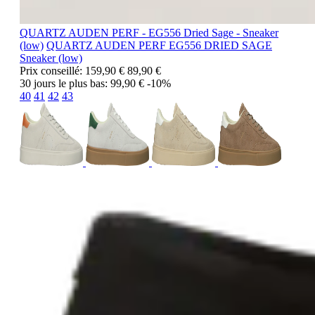
QUARTZ AUDEN PERF - EG556 Dried Sage - Sneaker
(low)
QUARTZ AUDEN PERF
EG556 DRIED SAGE
Sneaker (low)
Prix conseillé:
159,90 €
89,90 €
30 jours le plus bas:
99,90 €
-10%
40
41
42
43