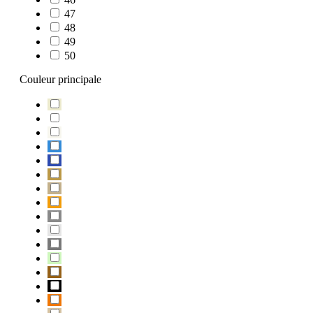
47
48
49
50
Couleur principale