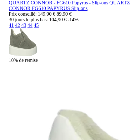
QUARTZ CONNOR - FG610 Papyrus - Slip-ons
QUARTZ
CONNOR
FG610 PAPYRUS
Slip-ons
Prix conseillé:
149,90 €
89,90 €
30 jours le plus bas:
104,90 €
-14%
41
42
43
44
45
10% de remise