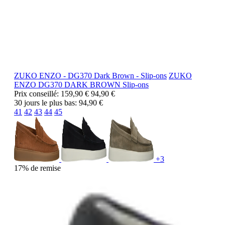
ZUKO ENZO - DG370 Dark Brown - Slip-ons
ZUKO
ENZO
DG370 DARK BROWN
Slip-ons
Prix conseillé:
159,90 €
94,90 €
30 jours le plus bas:
94,90 €
41
42
43
44
45
+3
17% de remise