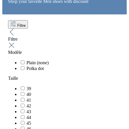
Shop your favorite Men shoes with discount
Filtre
Filtre
Modèle
Plain (none)
Polka dot
Taille
39
40
41
42
43
44
45
46