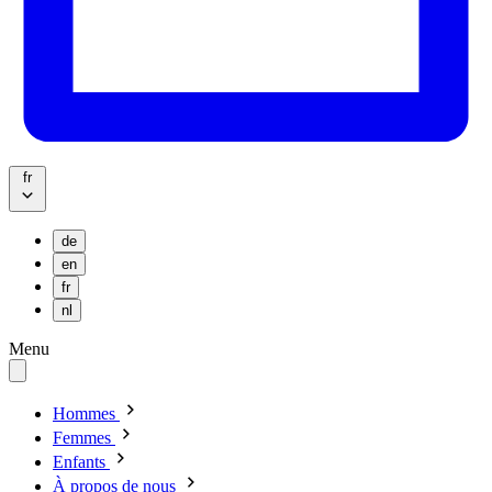
fr
de
en
fr
nl
Menu
Hommes
Femmes
Enfants
À propos de nous