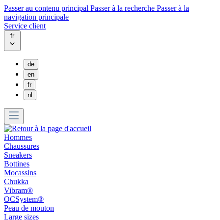
Passer au contenu principal
Passer à la recherche
Passer à la
navigation principale
Service client
fr
de
en
fr
nl
Hommes
Chaussures
Sneakers
Bottines
Mocassins
Chukka
Vibram®
OCSystem®
Peau de mouton
Large sizes