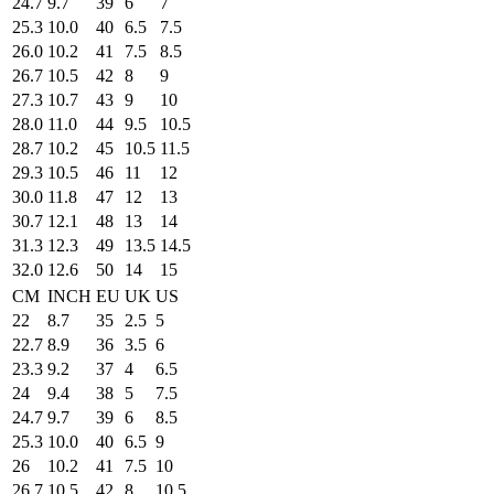
24.7
9.7
39
6
7
25.3
10.0
40
6.5
7.5
26.0
10.2
41
7.5
8.5
26.7
10.5
42
8
9
27.3
10.7
43
9
10
28.0
11.0
44
9.5
10.5
28.7
10.2
45
10.5
11.5
29.3
10.5
46
11
12
30.0
11.8
47
12
13
30.7
12.1
48
13
14
31.3
12.3
49
13.5
14.5
32.0
12.6
50
14
15
CM
INCH
EU
UK
US
22
8.7
35
2.5
5
22.7
8.9
36
3.5
6
23.3
9.2
37
4
6.5
24
9.4
38
5
7.5
24.7
9.7
39
6
8.5
25.3
10.0
40
6.5
9
26
10.2
41
7.5
10
26.7
10.5
42
8
10.5