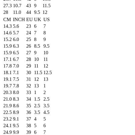
27.3
10.7
43
9
11.5
28
11.0
44
9.5
12
CM
INCH
EU
UK
US
14.3
5.6
23
6
7
14.6
5.7
24
7
8
15.2
6.0
25
8
9
15.9
6.3
26
8.5
9.5
15.9
6.5
27
9
10
17.1
6.7
28
10
11
17.8
7.0
29
11
12
18.1
7.1
30
11.5
12.5
19.1
7.5
31
12
13
19.7
7.8
32
13
1
20.3
8.0
33
1
2
21.0
8.3
34
1.5
2.5
21.9
8.6
35
2.5
3.5
22.5
8.9
36
3.5
4.5
23.2
9.1
37
4
5
24.1
9.5
38
5
6
24.9
9.9
39
6
7