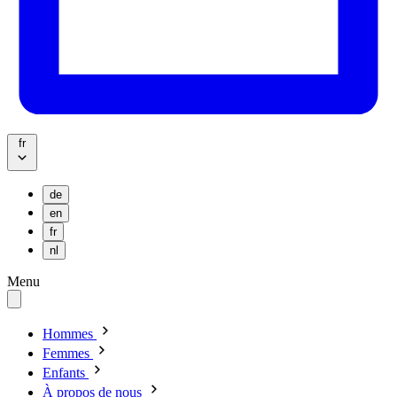
fr
de
en
fr
nl
Menu
Hommes
Femmes
Enfants
À propos de nous