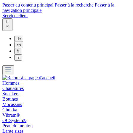
Passer au contenu principal
Passer à la recherche
Passer à la
navigation principale
Service client
fr
de
en
fr
nl
Hommes
Chaussures
Sneakers
Bottines
Mocassins
Chukka
Vibram®
OCSystem®
Peau de mouton
Large sizes