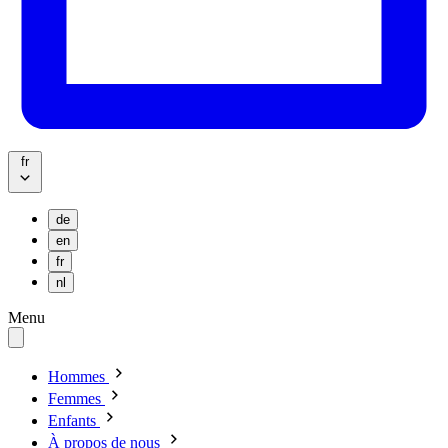
fr
de
en
fr
nl
Menu
Hommes
Femmes
Enfants
À propos de nous