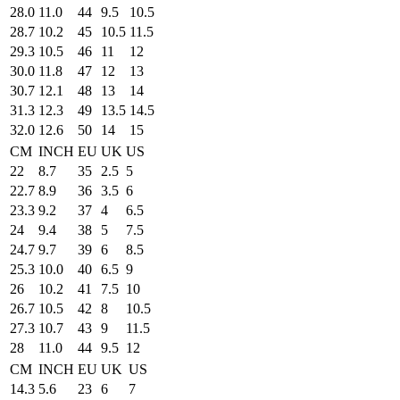
28.0
11.0
44
9.5
10.5
28.7
10.2
45
10.5
11.5
29.3
10.5
46
11
12
30.0
11.8
47
12
13
30.7
12.1
48
13
14
31.3
12.3
49
13.5
14.5
32.0
12.6
50
14
15
CM
INCH
EU
UK
US
22
8.7
35
2.5
5
22.7
8.9
36
3.5
6
23.3
9.2
37
4
6.5
24
9.4
38
5
7.5
24.7
9.7
39
6
8.5
25.3
10.0
40
6.5
9
26
10.2
41
7.5
10
26.7
10.5
42
8
10.5
27.3
10.7
43
9
11.5
28
11.0
44
9.5
12
CM
INCH
EU
UK
US
14.3
5.6
23
6
7