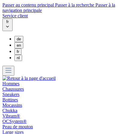
Passer au contenu principal
Passer à la recherche
Passer à la
navigation principale
Service client
fr
de
en
fr
nl
Hommes
Chaussures
Sneakers
Bottines
Mocassins
Chukka
Vibram®
OCSystem®
Peau de mouton
Large sizes