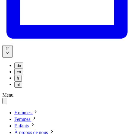
fr
de
en
fr
nl
Menu
Hommes
Femmes
Enfants
À propos de nous