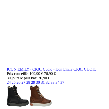
ICON EMILY - CK01 Cuoio -
Icon Emily
CK01 CUOIO
Prix conseillé:
109,90 €
76,90 €
30 jours le plus bas:
76,90 €
24
25
26
27
28
29
30
31
32
33
34
37