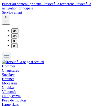
Passer au contenu principal
Passer à la recherche
Passer à la
navigation principale
Service client
fr
de
en
fr
nl
Hommes
Chaussures
Sneakers
Bottines
Mocassins
Chukka
Vibram®
OCSystem®
Peau de mouton
Large sizes