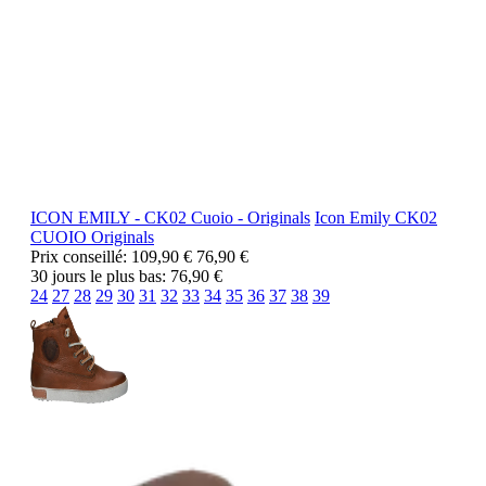
ICON EMILY - CK02 Cuoio - Originals
Icon Emily
CK02
CUOIO
Originals
Prix conseillé:
109,90 €
76,90 €
30 jours le plus bas:
76,90 €
24
27
28
29
30
31
32
33
34
35
36
37
38
39