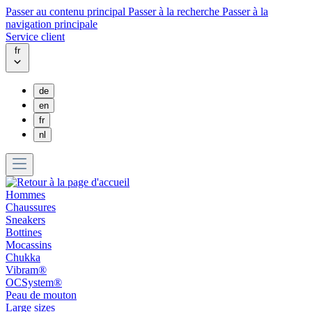
Passer au contenu principal
Passer à la recherche
Passer à la
navigation principale
Service client
fr
de
en
fr
nl
Hommes
Chaussures
Sneakers
Bottines
Mocassins
Chukka
Vibram®
OCSystem®
Peau de mouton
Large sizes