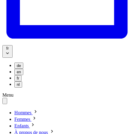
fr
de
en
fr
nl
Menu
Hommes
Femmes
Enfants
À propos de nous