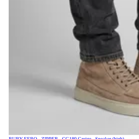
RUBY EERO - ZIPPER - CG189 Greige - Sneaker (high)