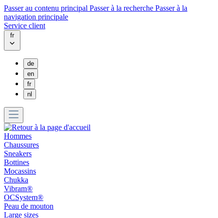
Passer au contenu principal
Passer à la recherche
Passer à la
navigation principale
Service client
fr
de
en
fr
nl
Hommes
Chaussures
Sneakers
Bottines
Mocassins
Chukka
Vibram®
OCSystem®
Peau de mouton
Large sizes