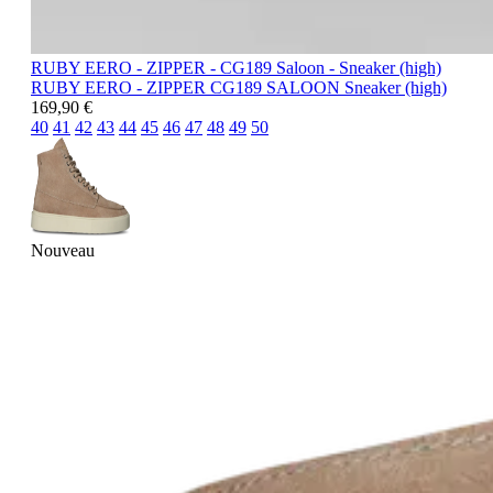
RUBY EERO - ZIPPER - CG189 Saloon - Sneaker (high)
RUBY EERO - ZIPPER
CG189 SALOON
Sneaker (high)
169,90 €
40
41
42
43
44
45
46
47
48
49
50
Nouveau