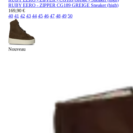
RUBY EERO - ZIPPER
CG189 GREIGE
Sneaker (high)
169,90 €
40
41
42
43
44
45
46
47
48
49
50
Nouveau