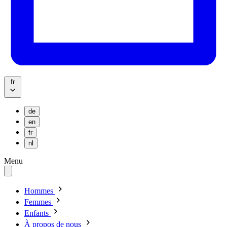
fr
de
en
fr
nl
Menu
Hommes
Femmes
Enfants
À propos de nous