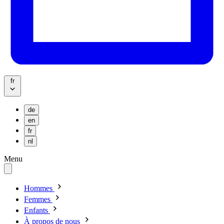
fr
de
en
fr
nl
Menu
Hommes
Femmes
Enfants
À propos de nous