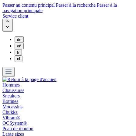
Passer au contenu principal
Passer à la recherche
Passer à la
navigation principale
Service client
fr
de
en
fr
nl
Hommes
Chaussures
Sneakers
Bottines
Mocassins
Chukka
Vibram®
OCSystem®
Peau de mouton
Large sizes