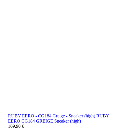
RUBY EERO - CG184 Greige - Sneaker (high)
RUBY
EERO
CG184 GREIGE
Sneaker (high)
169,90 €