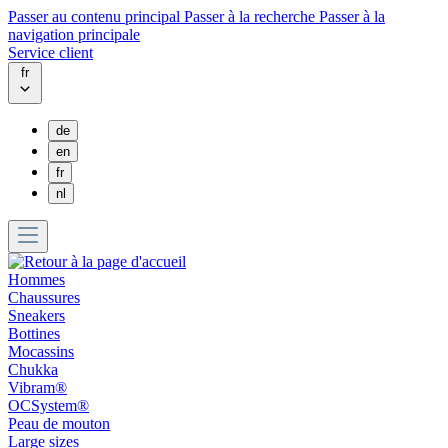
Passer au contenu principal
Passer à la recherche
Passer à la
navigation principale
Service client
fr
de
en
fr
nl
Hommes
Chaussures
Sneakers
Bottines
Mocassins
Chukka
Vibram®
OCSystem®
Peau de mouton
Large sizes