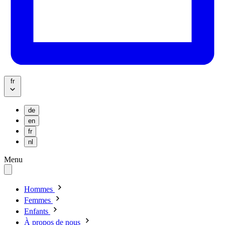
fr
de
en
fr
nl
Menu
Hommes
Femmes
Enfants
À propos de nous