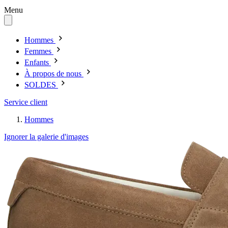
Menu
Hommes
Femmes
Enfants
À propos de nous
SOLDES
Service client
Hommes
Ignorer la galerie d'images