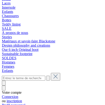
Laces
Innersole
Enfants
Chaussures
Bottes
Teddy lining
SALE
À propos de nous
Stories
Matériaux et savoir-faire Blackstone
Design philosophy and creations
Our 6 inch Original boot
Sustainable footprint
SOLDES
Hommes
Femmes
Enfants
Votre compte
Connexion
ou
inscription