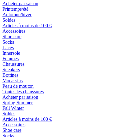
Acheter par saison
Printemps/été
Automne/hiver
Soldes
Articles à moins de 100 €
Accessoires
Shoe care
Socks
Laces
Innersole
Femmes
Chaussures
Sneakers
Bottines
Mocassins
Peau de mouton
Toutes les chaussures
Acheter par saison
Spring Summer
Fall Winter
Soldes
Articles à moins de 100 €
Accessoires
Shoe care
Socks