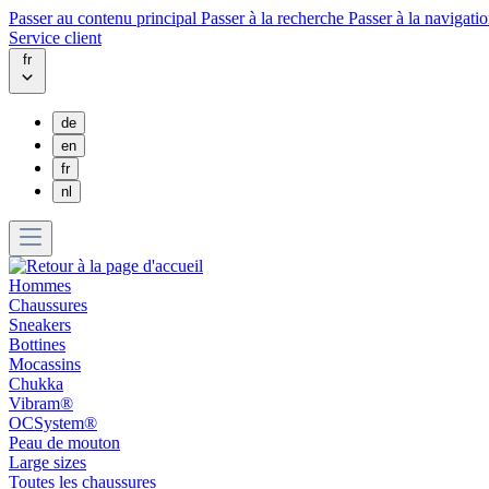
Passer au contenu principal
Passer à la recherche
Passer à la navigatio
Service client
fr
de
en
fr
nl
Hommes
Chaussures
Sneakers
Bottines
Mocassins
Chukka
Vibram®
OCSystem®
Peau de mouton
Large sizes
Toutes les chaussures