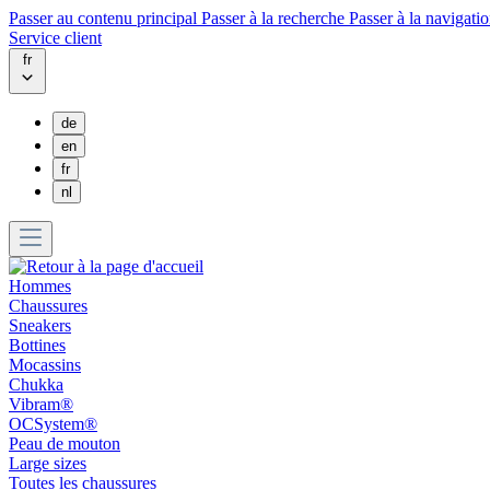
Passer au contenu principal
Passer à la recherche
Passer à la navigatio
Service client
fr
de
en
fr
nl
Hommes
Chaussures
Sneakers
Bottines
Mocassins
Chukka
Vibram®
OCSystem®
Peau de mouton
Large sizes
Toutes les chaussures