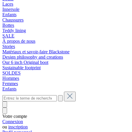
Laces
Innersole
Enfants
Chaussures
Bottes
Teddy lining
SALE
À propos de nous
Stories
Matériaux et savoir-faire Blackstone
Design philosophy and creations
Our 6 inch Original boot
Sustainable footprint
SOLDES
Hommes
Femmes
Enfants
Votre compte
Connexion
ou
inscription