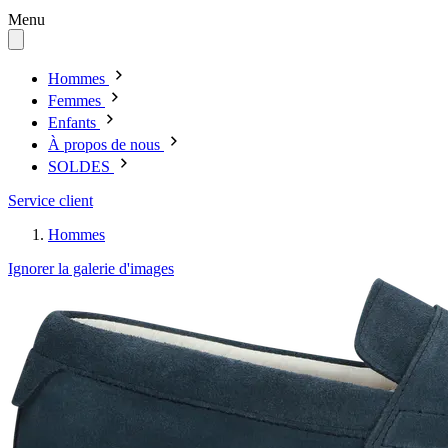
Menu
Hommes
Femmes
Enfants
À propos de nous
SOLDES
Service client
Hommes
Ignorer la galerie d'images