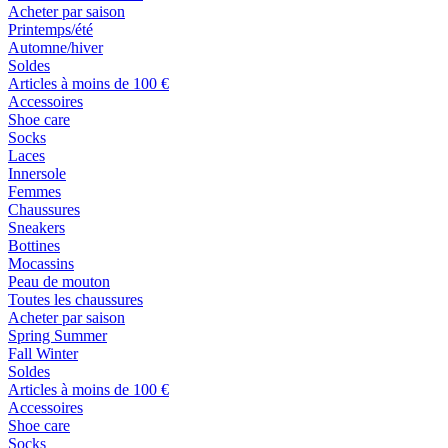
Acheter par saison
Printemps/été
Automne/hiver
Soldes
Articles à moins de 100 €
Accessoires
Shoe care
Socks
Laces
Innersole
Femmes
Chaussures
Sneakers
Bottines
Mocassins
Peau de mouton
Toutes les chaussures
Acheter par saison
Spring Summer
Fall Winter
Soldes
Articles à moins de 100 €
Accessoires
Shoe care
Socks