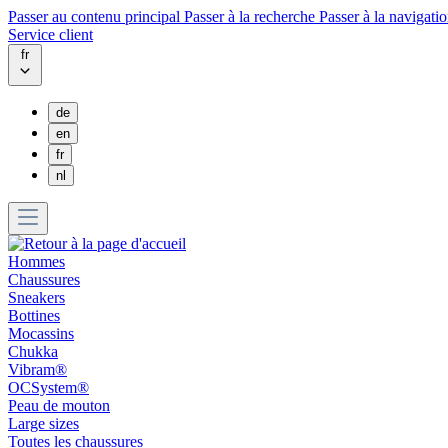
Passer au contenu principal
Passer à la recherche
Passer à la navigatio
Service client
fr
de
en
fr
nl
Hommes
Chaussures
Sneakers
Bottines
Mocassins
Chukka
Vibram®
OCSystem®
Peau de mouton
Large sizes
Toutes les chaussures