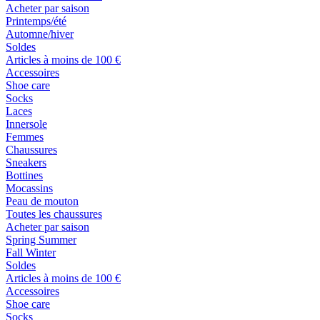
Acheter par saison
Printemps/été
Automne/hiver
Soldes
Articles à moins de 100 €
Accessoires
Shoe care
Socks
Laces
Innersole
Femmes
Chaussures
Sneakers
Bottines
Mocassins
Peau de mouton
Toutes les chaussures
Acheter par saison
Spring Summer
Fall Winter
Soldes
Articles à moins de 100 €
Accessoires
Shoe care
Socks