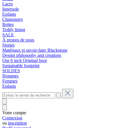
Laces
Innersole
Enfants
Chaussures
Bottes
Teddy lining
SALE
À propos de nous
Stories
Matériaux et savoir-faire Blackstone
Design philosophy and creations
Our 6 inch Original boot
Sustainable footprint
SOLDES
Hommes
Femmes
Enfants
Votre compte
Connexion
ou
inscription