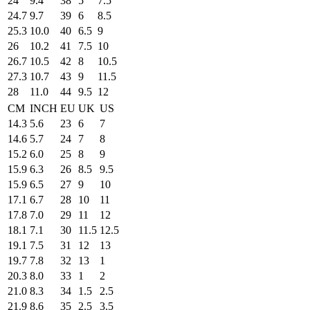
24
9.4
38
5
7.5
24.7
9.7
39
6
8.5
25.3
10.0
40
6.5
9
26
10.2
41
7.5
10
26.7
10.5
42
8
10.5
27.3
10.7
43
9
11.5
28
11.0
44
9.5
12
CM
INCH
EU
UK
US
14.3
5.6
23
6
7
14.6
5.7
24
7
8
15.2
6.0
25
8
9
15.9
6.3
26
8.5
9.5
15.9
6.5
27
9
10
17.1
6.7
28
10
11
17.8
7.0
29
11
12
18.1
7.1
30
11.5
12.5
19.1
7.5
31
12
13
19.7
7.8
32
13
1
20.3
8.0
33
1
2
21.0
8.3
34
1.5
2.5
21.9
8.6
35
2.5
3.5