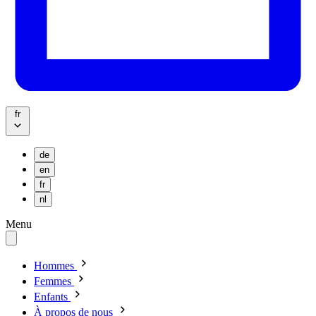
fr
de
en
fr
nl
Menu
Hommes
Femmes
Enfants
À propos de nous