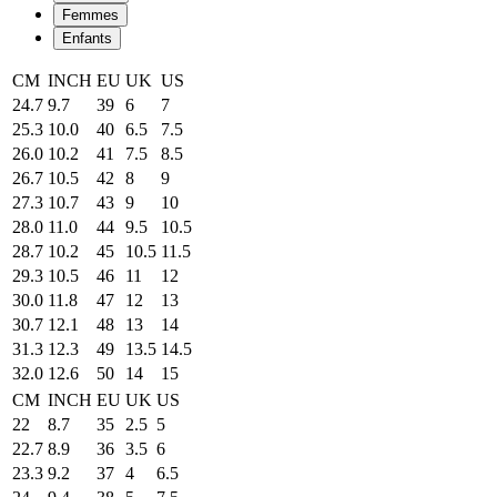
Femmes
Enfants
CM
INCH
EU
UK
US
24.7
9.7
39
6
7
25.3
10.0
40
6.5
7.5
26.0
10.2
41
7.5
8.5
26.7
10.5
42
8
9
27.3
10.7
43
9
10
28.0
11.0
44
9.5
10.5
28.7
10.2
45
10.5
11.5
29.3
10.5
46
11
12
30.0
11.8
47
12
13
30.7
12.1
48
13
14
31.3
12.3
49
13.5
14.5
32.0
12.6
50
14
15
CM
INCH
EU
UK
US
22
8.7
35
2.5
5
22.7
8.9
36
3.5
6
23.3
9.2
37
4
6.5