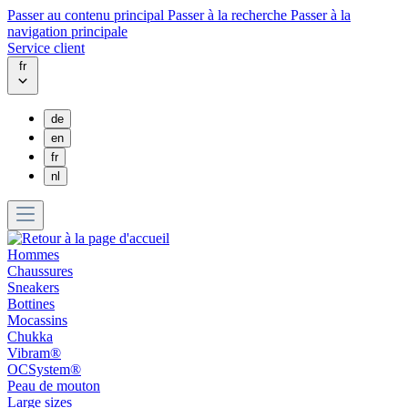
Passer au contenu principal
Passer à la recherche
Passer à la
navigation principale
Service client
fr
de
en
fr
nl
Hommes
Chaussures
Sneakers
Bottines
Mocassins
Chukka
Vibram®
OCSystem®
Peau de mouton
Large sizes