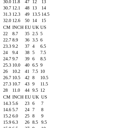
30.0
11.8
47
12
13
30.7
12.1
48
13
14
31.3
12.3
49
13.5
14.5
32.0
12.6
50
14
15
CM
INCH
EU
UK
US
22
8.7
35
2.5
5
22.7
8.9
36
3.5
6
23.3
9.2
37
4
6.5
24
9.4
38
5
7.5
24.7
9.7
39
6
8.5
25.3
10.0
40
6.5
9
26
10.2
41
7.5
10
26.7
10.5
42
8
10.5
27.3
10.7
43
9
11.5
28
11.0
44
9.5
12
CM
INCH
EU
UK
US
14.3
5.6
23
6
7
14.6
5.7
24
7
8
15.2
6.0
25
8
9
15.9
6.3
26
8.5
9.5