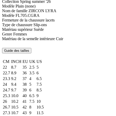
Collection
Spring summer '26
Modèle
Plain (none)
Nom de famille
ZIRCON LYRA
Modèle
FL705.CGRA
Fermeture de la chaussure
lacets
Type de chaussure
Slip-ons
Matériau supérieur
Suède
Genre
Femmes
Matériau de la semelle intérieure
Cuir
Guide des tailles
CM
INCH
EU
UK
US
22
8.7
35
2.5
5
22.7
8.9
36
3.5
6
23.3
9.2
37
4
6.5
24
9.4
38
5
7.5
24.7
9.7
39
6
8.5
25.3
10.0
40
6.5
9
26
10.2
41
7.5
10
26.7
10.5
42
8
10.5
27.3
10.7
43
9
11.5