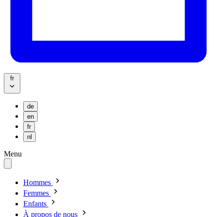
fr
de
en
fr
nl
Menu
Hommes
Femmes
Enfants
À propos de nous