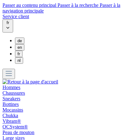
Passer au contenu principal
Passer à la recherche
Passer à la
navigation principale
Service client
fr
de
en
fr
nl
Hommes
Chaussures
Sneakers
Bottines
Mocassins
Chukka
Vibram®
OCSystem®
Peau de mouton
Large sizes