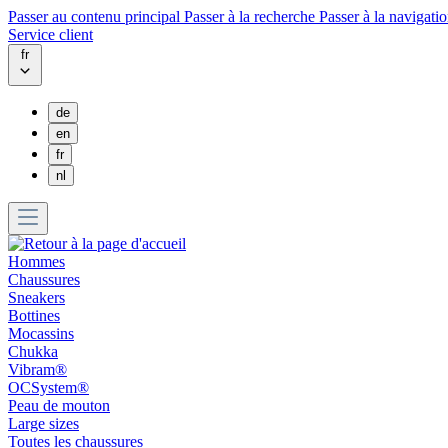
Passer au contenu principal
Passer à la recherche
Passer à la navigatio
Service client
fr
de
en
fr
nl
Hommes
Chaussures
Sneakers
Bottines
Mocassins
Chukka
Vibram®
OCSystem®
Peau de mouton
Large sizes
Toutes les chaussures