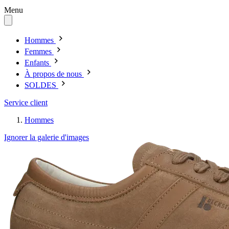
Menu
Hommes
Femmes
Enfants
À propos de nous
SOLDES
Service client
Hommes
Ignorer la galerie d'images