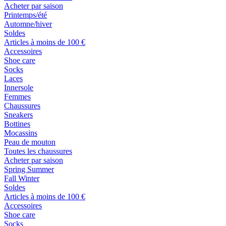
Acheter par saison
Printemps/été
Automne/hiver
Soldes
Articles à moins de 100 €
Accessoires
Shoe care
Socks
Laces
Innersole
Femmes
Chaussures
Sneakers
Bottines
Mocassins
Peau de mouton
Toutes les chaussures
Acheter par saison
Spring Summer
Fall Winter
Soldes
Articles à moins de 100 €
Accessoires
Shoe care
Socks