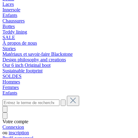
Laces
Innersole
Enfants
Chaussures
Bottes
Teddy lining
SALE
À propos de nous
Stories
Matériaux et savoir-faire Blackstone
Design philosophy and creations
Our 6 inch Original boot
Sustainable footprint
SOLDES
Hommes
Femmes
Enfants
Votre compte
Connexion
ou
inscription