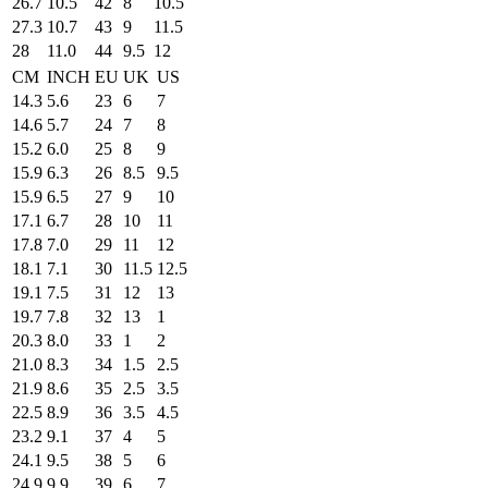
26.7
10.5
42
8
10.5
27.3
10.7
43
9
11.5
28
11.0
44
9.5
12
CM
INCH
EU
UK
US
14.3
5.6
23
6
7
14.6
5.7
24
7
8
15.2
6.0
25
8
9
15.9
6.3
26
8.5
9.5
15.9
6.5
27
9
10
17.1
6.7
28
10
11
17.8
7.0
29
11
12
18.1
7.1
30
11.5
12.5
19.1
7.5
31
12
13
19.7
7.8
32
13
1
20.3
8.0
33
1
2
21.0
8.3
34
1.5
2.5
21.9
8.6
35
2.5
3.5
22.5
8.9
36
3.5
4.5
23.2
9.1
37
4
5
24.1
9.5
38
5
6
24.9
9.9
39
6
7