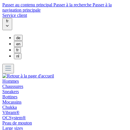
Passer au contenu principal
Passer à la recherche
Passer à la
navigation principale
Service client
fr
de
en
fr
nl
Hommes
Chaussures
Sneakers
Bottines
Mocassins
Chukka
Vibram®
OCSystem®
Peau de mouton
Large sizes