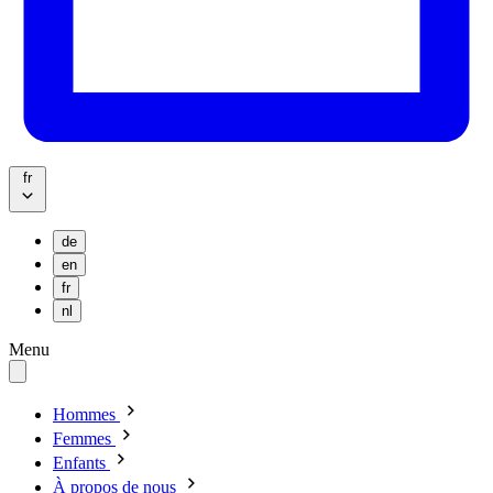
fr
de
en
fr
nl
Menu
Hommes
Femmes
Enfants
À propos de nous