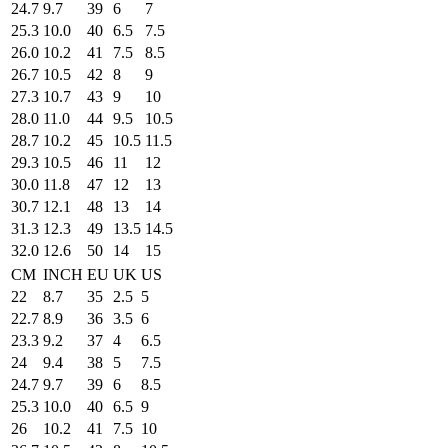
24.7
9.7
39
6
7
25.3
10.0
40
6.5
7.5
26.0
10.2
41
7.5
8.5
26.7
10.5
42
8
9
27.3
10.7
43
9
10
28.0
11.0
44
9.5
10.5
28.7
10.2
45
10.5
11.5
29.3
10.5
46
11
12
30.0
11.8
47
12
13
30.7
12.1
48
13
14
31.3
12.3
49
13.5
14.5
32.0
12.6
50
14
15
CM
INCH
EU
UK
US
22
8.7
35
2.5
5
22.7
8.9
36
3.5
6
23.3
9.2
37
4
6.5
24
9.4
38
5
7.5
24.7
9.7
39
6
8.5
25.3
10.0
40
6.5
9
26
10.2
41
7.5
10