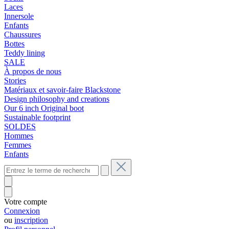
Laces
Innersole
Enfants
Chaussures
Bottes
Teddy lining
SALE
À propos de nous
Stories
Matériaux et savoir-faire Blackstone
Design philosophy and creations
Our 6 inch Original boot
Sustainable footprint
SOLDES
Hommes
Femmes
Enfants
Votre compte
Connexion
ou
inscription