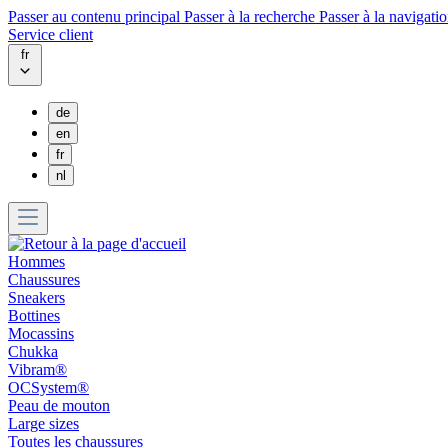
Passer au contenu principal
Passer à la recherche
Passer à la navigatio
Service client
fr
de
en
fr
nl
Hommes
Chaussures
Sneakers
Bottines
Mocassins
Chukka
Vibram®
OCSystem®
Peau de mouton
Large sizes
Toutes les chaussures