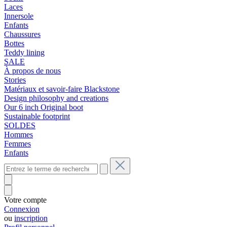
Laces
Innersole
Enfants
Chaussures
Bottes
Teddy lining
SALE
À propos de nous
Stories
Matériaux et savoir-faire Blackstone
Design philosophy and creations
Our 6 inch Original boot
Sustainable footprint
SOLDES
Hommes
Femmes
Enfants
Votre compte
Connexion
ou
inscription