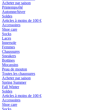
Acheter par saison
Printemps/été
Automne/hiver
Soldes
Articles à moins de 100 €
Accessoires
Shoe care
Socks
Laces
Innersole
Femmes
Chaussures
Sneakers
Bottines
Mocassins
Peau de mouton
Toutes les chaussures
Acheter par saison
Spring Summer
Fall Winter
Soldes
Articles à moins de 100 €
Accessoires
Shoe care
Socks