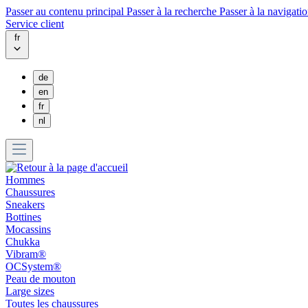
Passer au contenu principal
Passer à la recherche
Passer à la navigatio
Service client
fr
de
en
fr
nl
Hommes
Chaussures
Sneakers
Bottines
Mocassins
Chukka
Vibram®
OCSystem®
Peau de mouton
Large sizes
Toutes les chaussures