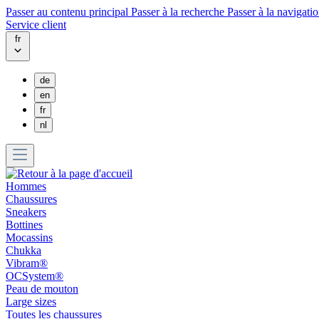
Passer au contenu principal
Passer à la recherche
Passer à la navigatio
Service client
fr
de
en
fr
nl
Hommes
Chaussures
Sneakers
Bottines
Mocassins
Chukka
Vibram®
OCSystem®
Peau de mouton
Large sizes
Toutes les chaussures