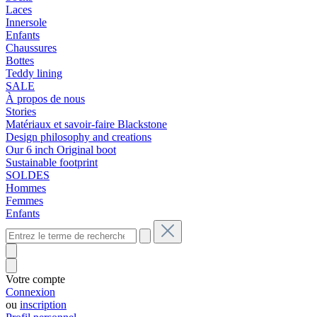
Laces
Innersole
Enfants
Chaussures
Bottes
Teddy lining
SALE
À propos de nous
Stories
Matériaux et savoir-faire Blackstone
Design philosophy and creations
Our 6 inch Original boot
Sustainable footprint
SOLDES
Hommes
Femmes
Enfants
Votre compte
Connexion
ou
inscription