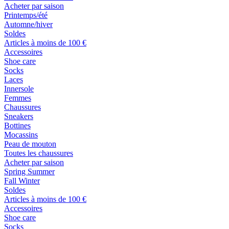
Acheter par saison
Printemps/été
Automne/hiver
Soldes
Articles à moins de 100 €
Accessoires
Shoe care
Socks
Laces
Innersole
Femmes
Chaussures
Sneakers
Bottines
Mocassins
Peau de mouton
Toutes les chaussures
Acheter par saison
Spring Summer
Fall Winter
Soldes
Articles à moins de 100 €
Accessoires
Shoe care
Socks