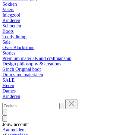
Sokken
Veters
Inlegzool
Kinderen
Schoenen
Boots
Teddy lining
Sale
Over Blackstone
Stories
Premium materials and craftmanship
Design philosophy & creations
6 inch Original boot
Duurzame materialen
SALE
Heren
Dames
Kinderen
Jouw account
Aanmelden