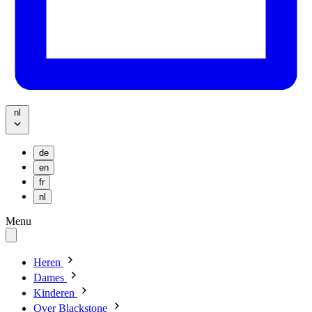
nl
de
en
fr
nl
Menu
Heren
Dames
Kinderen
Over Blackstone