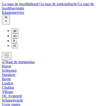
Ga naar de hoofdinhoud
Ga naar de zoekopdracht
Ga naar de
hoofdnavigatie
Klantenservice
nl
de
en
fr
nl
Heren
Schoenen
Sneakers
Boots
Loafers
Chukka
Vibram
OC System®
Schapenvacht
Grote maten