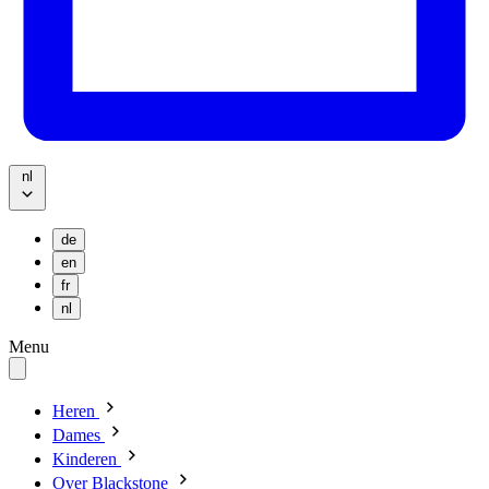
nl
de
en
fr
nl
Menu
Heren
Dames
Kinderen
Over Blackstone