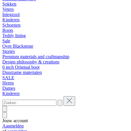
Sokken
Veters
Inlegzool
Kinderen
Schoenen
Boots
Teddy lining
Sale
Over Blackstone
Stories
Premium materials and craftmanship
Design philosophy & creations
6 inch Original boot
Duurzame materialen
SALE
Heren
Dames
Kinderen
Jouw account
Aanmelden