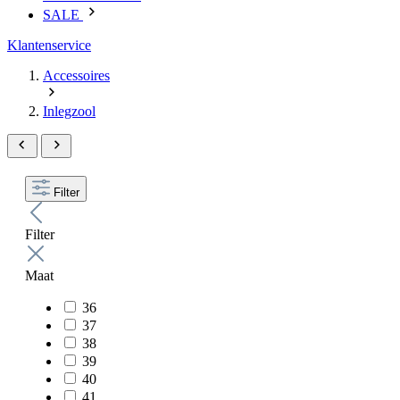
SALE
Klantenservice
Accessoires
Inlegzool
Filter
Filter
Maat
36
37
38
39
40
41