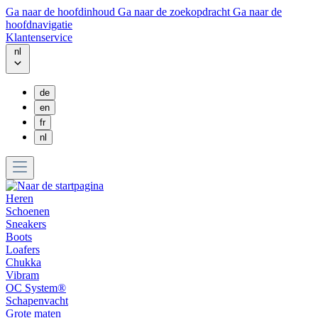
Ga naar de hoofdinhoud
Ga naar de zoekopdracht
Ga naar de
hoofdnavigatie
Klantenservice
nl
de
en
fr
nl
Heren
Schoenen
Sneakers
Boots
Loafers
Chukka
Vibram
OC System®
Schapenvacht
Grote maten