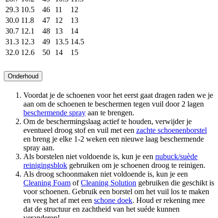
29.3
10.5
46
11
12
30.0
11.8
47
12
13
30.7
12.1
48
13
14
31.3
12.3
49
13.5
14.5
32.0
12.6
50
14
15
Onderhoud
Voordat je de schoenen voor het eerst gaat dragen raden we je
aan om de schoenen te beschermen tegen vuil door 2 lagen
beschermende spray
aan te brengen.
Om de beschermingslaag actief te houden, verwijder je
eventueel droog stof en vuil met een
zachte schoenenborstel
en breng je elke 1-2 weken een nieuwe laag beschermende
spray aan.
Als borstelen niet voldoende is, kun je een
nubuck/suède
reinigingsblok
gebruiken om je schoenen droog te reinigen.
Als droog schoonmaken niet voldoende is, kun je een
Cleaning Foam
of
Cleaning Solution
gebruiken die geschikt is
voor schoenen. Gebruik een borstel om het vuil los te maken
en veeg het af met een
schone doek
. Houd er rekening mee
dat de structuur en zachtheid van het suéde kunnen
veranderen!