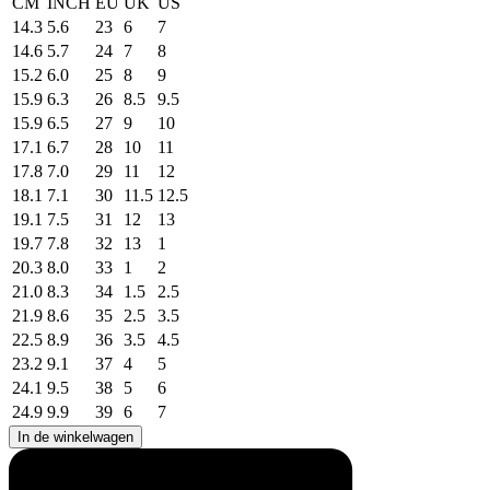
CM
INCH
EU
UK
US
14.3
5.6
23
6
7
14.6
5.7
24
7
8
15.2
6.0
25
8
9
15.9
6.3
26
8.5
9.5
15.9
6.5
27
9
10
17.1
6.7
28
10
11
17.8
7.0
29
11
12
18.1
7.1
30
11.5
12.5
19.1
7.5
31
12
13
19.7
7.8
32
13
1
20.3
8.0
33
1
2
21.0
8.3
34
1.5
2.5
21.9
8.6
35
2.5
3.5
22.5
8.9
36
3.5
4.5
23.2
9.1
37
4
5
24.1
9.5
38
5
6
24.9
9.9
39
6
7
In de winkelwagen