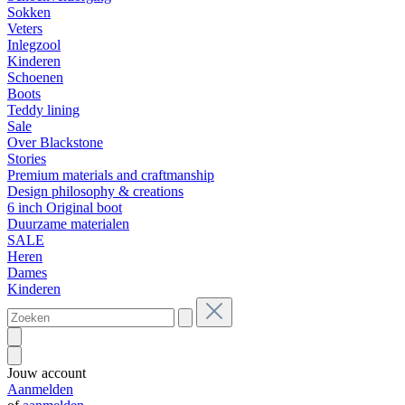
Sokken
Veters
Inlegzool
Kinderen
Schoenen
Boots
Teddy lining
Sale
Over Blackstone
Stories
Premium materials and craftmanship
Design philosophy & creations
6 inch Original boot
Duurzame materialen
SALE
Heren
Dames
Kinderen
Jouw account
Aanmelden