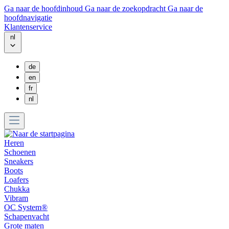
Ga naar de hoofdinhoud
Ga naar de zoekopdracht
Ga naar de
hoofdnavigatie
Klantenservice
nl
de
en
fr
nl
Heren
Schoenen
Sneakers
Boots
Loafers
Chukka
Vibram
OC System®
Schapenvacht
Grote maten