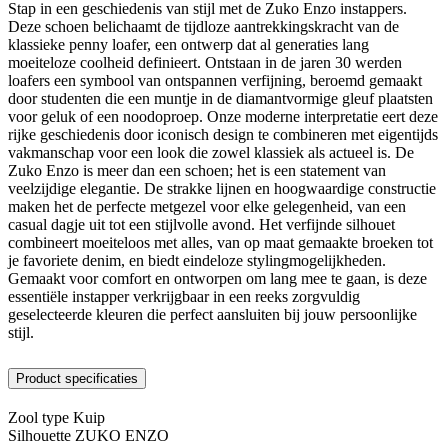
Stap in een geschiedenis van stijl met de Zuko Enzo instappers.
Deze schoen belichaamt de tijdloze aantrekkingskracht van de
klassieke penny loafer, een ontwerp dat al generaties lang
moeiteloze coolheid definieert. Ontstaan in de jaren 30 werden
loafers een symbool van ontspannen verfijning, beroemd gemaakt
door studenten die een muntje in de diamantvormige gleuf plaatsten
voor geluk of een noodoproep. Onze moderne interpretatie eert deze
rijke geschiedenis door iconisch design te combineren met eigentijds
vakmanschap voor een look die zowel klassiek als actueel is. De
Zuko Enzo is meer dan een schoen; het is een statement van
veelzijdige elegantie. De strakke lijnen en hoogwaardige constructie
maken het de perfecte metgezel voor elke gelegenheid, van een
casual dagje uit tot een stijlvolle avond. Het verfijnde silhouet
combineert moeiteloos met alles, van op maat gemaakte broeken tot
je favoriete denim, en biedt eindeloze stylingmogelijkheden.
Gemaakt voor comfort en ontworpen om lang mee te gaan, is deze
essentiële instapper verkrijgbaar in een reeks zorgvuldig
geselecteerde kleuren die perfect aansluiten bij jouw persoonlijke
stijl.
Product specificaties
Zool type
Kuip
Silhouette
ZUKO ENZO