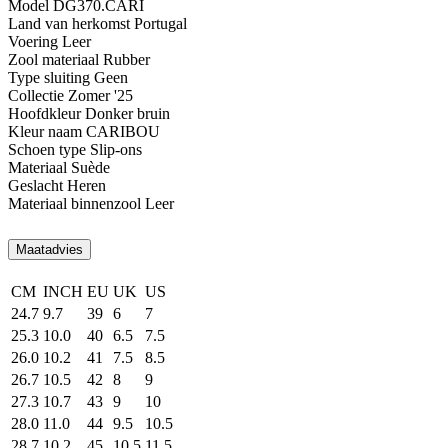
Model
DG370.CARI
Land van herkomst
Portugal
Voering
Leer
Zool materiaal
Rubber
Type sluiting
Geen
Collectie
Zomer '25
Hoofdkleur
Donker bruin
Kleur naam
CARIBOU
Schoen type
Slip-ons
Materiaal
Suède
Geslacht
Heren
Materiaal binnenzool
Leer
Maatadvies
CM
INCH
EU
UK
US
24.7
9.7
39
6
7
25.3
10.0
40
6.5
7.5
26.0
10.2
41
7.5
8.5
26.7
10.5
42
8
9
27.3
10.7
43
9
10
28.0
11.0
44
9.5
10.5
28.7
10.2
45
10.5
11.5