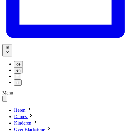
nl
de
en
fr
nl
Menu
Heren
Dames
Kinderen
Over Blackstone