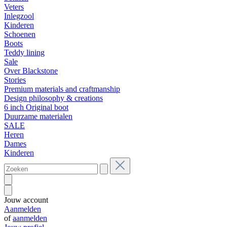
Veters
Inlegzool
Kinderen
Schoenen
Boots
Teddy lining
Sale
Over Blackstone
Stories
Premium materials and craftmanship
Design philosophy & creations
6 inch Original boot
Duurzame materialen
SALE
Heren
Dames
Kinderen
Jouw account
Aanmelden
of
aanmelden