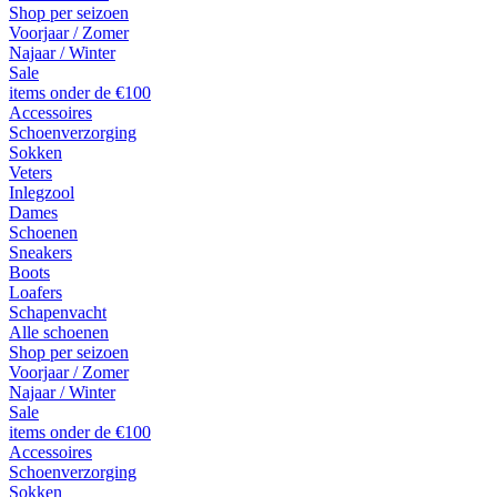
Shop per seizoen
Voorjaar / Zomer
Najaar / Winter
Sale
items onder de €100
Accessoires
Schoenverzorging
Sokken
Veters
Inlegzool
Dames
Schoenen
Sneakers
Boots
Loafers
Schapenvacht
Alle schoenen
Shop per seizoen
Voorjaar / Zomer
Najaar / Winter
Sale
items onder de €100
Accessoires
Schoenverzorging
Sokken