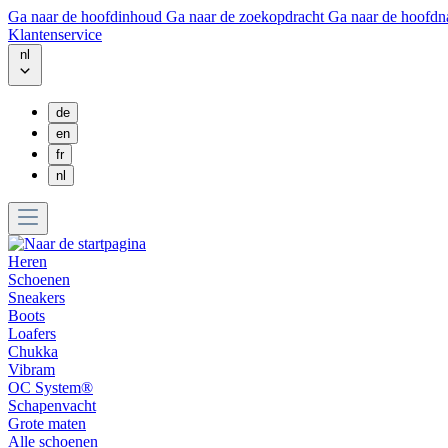
Ga naar de hoofdinhoud
Ga naar de zoekopdracht
Ga naar de hoofdn
Klantenservice
nl
de
en
fr
nl
Heren
Schoenen
Sneakers
Boots
Loafers
Chukka
Vibram
OC System®
Schapenvacht
Grote maten
Alle schoenen