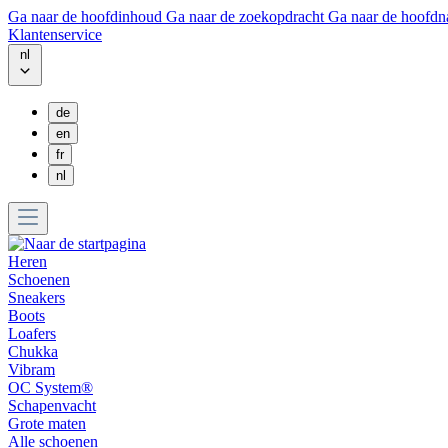
Ga naar de hoofdinhoud
Ga naar de zoekopdracht
Ga naar de hoofdn
Klantenservice
nl
de
en
fr
nl
Heren
Schoenen
Sneakers
Boots
Loafers
Chukka
Vibram
OC System®
Schapenvacht
Grote maten
Alle schoenen