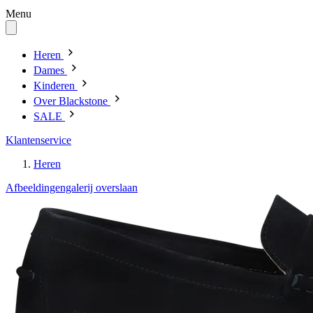
Menu
Heren
Dames
Kinderen
Over Blackstone
SALE
Klantenservice
Heren
Afbeeldingengalerij overslaan