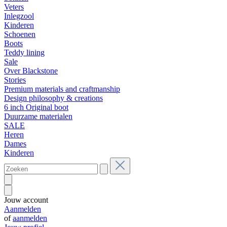
Veters
Inlegzool
Kinderen
Schoenen
Boots
Teddy lining
Sale
Over Blackstone
Stories
Premium materials and craftmanship
Design philosophy & creations
6 inch Original boot
Duurzame materialen
SALE
Heren
Dames
Kinderen
Jouw account
Aanmelden
of
aanmelden