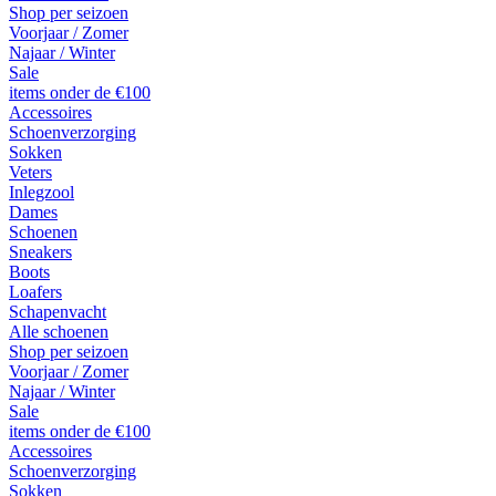
Shop per seizoen
Voorjaar / Zomer
Najaar / Winter
Sale
items onder de €100
Accessoires
Schoenverzorging
Sokken
Veters
Inlegzool
Dames
Schoenen
Sneakers
Boots
Loafers
Schapenvacht
Alle schoenen
Shop per seizoen
Voorjaar / Zomer
Najaar / Winter
Sale
items onder de €100
Accessoires
Schoenverzorging
Sokken