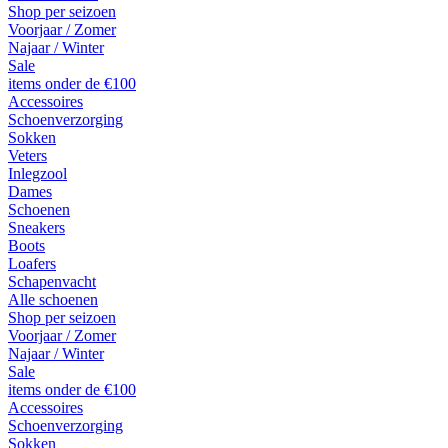
Shop per seizoen
Voorjaar / Zomer
Najaar / Winter
Sale
items onder de €100
Accessoires
Schoenverzorging
Sokken
Veters
Inlegzool
Dames
Schoenen
Sneakers
Boots
Loafers
Schapenvacht
Alle schoenen
Shop per seizoen
Voorjaar / Zomer
Najaar / Winter
Sale
items onder de €100
Accessoires
Schoenverzorging
Sokken