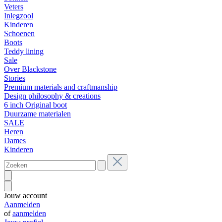
Veters
Inlegzool
Kinderen
Schoenen
Boots
Teddy lining
Sale
Over Blackstone
Stories
Premium materials and craftmanship
Design philosophy & creations
6 inch Original boot
Duurzame materialen
SALE
Heren
Dames
Kinderen
Jouw account
Aanmelden
of
aanmelden