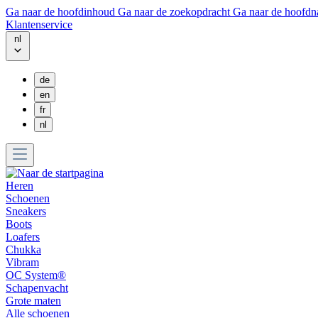
Ga naar de hoofdinhoud
Ga naar de zoekopdracht
Ga naar de hoofdn
Klantenservice
nl
de
en
fr
nl
Heren
Schoenen
Sneakers
Boots
Loafers
Chukka
Vibram
OC System®
Schapenvacht
Grote maten
Alle schoenen