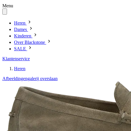
Menu
Heren
Dames
Kinderen
Over Blackstone
SALE
Klantenservice
Heren
Afbeeldingengalerij overslaan