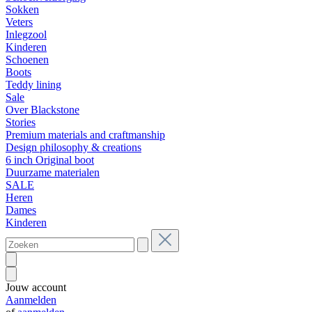
Sokken
Veters
Inlegzool
Kinderen
Schoenen
Boots
Teddy lining
Sale
Over Blackstone
Stories
Premium materials and craftmanship
Design philosophy & creations
6 inch Original boot
Duurzame materialen
SALE
Heren
Dames
Kinderen
Jouw account
Aanmelden