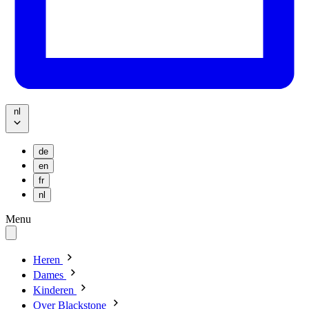
nl
de
en
fr
nl
Menu
Heren
Dames
Kinderen
Over Blackstone