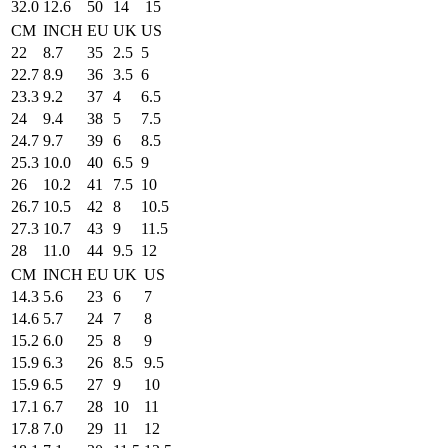
32.0
12.6
50
14
15
CM
INCH
EU
UK
US
22
8.7
35
2.5
5
22.7
8.9
36
3.5
6
23.3
9.2
37
4
6.5
24
9.4
38
5
7.5
24.7
9.7
39
6
8.5
25.3
10.0
40
6.5
9
26
10.2
41
7.5
10
26.7
10.5
42
8
10.5
27.3
10.7
43
9
11.5
28
11.0
44
9.5
12
CM
INCH
EU
UK
US
14.3
5.6
23
6
7
14.6
5.7
24
7
8
15.2
6.0
25
8
9
15.9
6.3
26
8.5
9.5
15.9
6.5
27
9
10
17.1
6.7
28
10
11
17.8
7.0
29
11
12