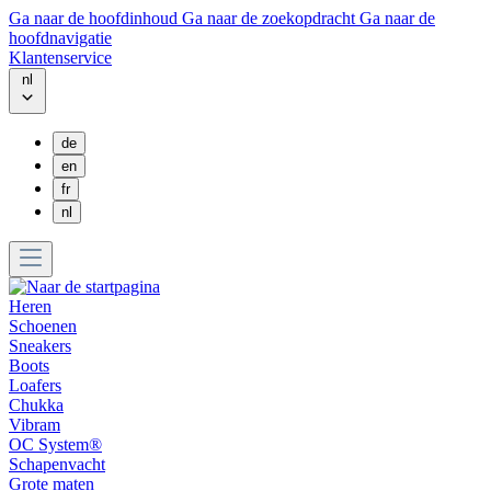
Ga naar de hoofdinhoud
Ga naar de zoekopdracht
Ga naar de
hoofdnavigatie
Klantenservice
nl
de
en
fr
nl
Heren
Schoenen
Sneakers
Boots
Loafers
Chukka
Vibram
OC System®
Schapenvacht
Grote maten