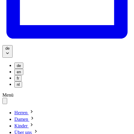
de
de
en
fr
nl
Menü
Herren
Damen
Kinder
Über uns