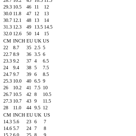
28.7
10.2
45
10.5
11.5
29.3
10.5
46
11
12
30.0
11.8
47
12
13
30.7
12.1
48
13
14
31.3
12.3
49
13.5
14.5
32.0
12.6
50
14
15
CM
INCH
EU
UK
US
22
8.7
35
2.5
5
22.7
8.9
36
3.5
6
23.3
9.2
37
4
6.5
24
9.4
38
5
7.5
24.7
9.7
39
6
8.5
25.3
10.0
40
6.5
9
26
10.2
41
7.5
10
26.7
10.5
42
8
10.5
27.3
10.7
43
9
11.5
28
11.0
44
9.5
12
CM
INCH
EU
UK
US
14.3
5.6
23
6
7
14.6
5.7
24
7
8
15.2
6.0
25
8
9