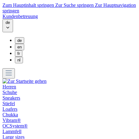
Zum Hauptinhalt springen
Zur Suche springen
Zur Hauptnavigation
springen
Kundenbetreuung
de
de
en
fr
nl
Herren
Schuhe
Sneakers
Stiefel
Loafers
Chukka
Vibram®
OCSystem®
Lammfell
Large sizes