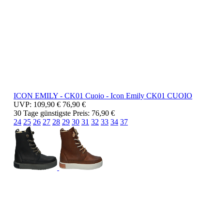
ICON EMILY - CK01 Cuoio -
Icon Emily
CK01 CUOIO
UVP:
109,90 €
76,90 €
30 Tage günstigste Preis:
76,90 €
24
25
26
27
28
29
30
31
32
33
34
37