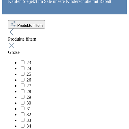
Kaufen Sie jetzt im Sale unsere Kinderschuhe mit Rabatt
Produkte filtern
Produkte filtern
Größe
23
24
25
26
27
28
29
30
31
32
33
34