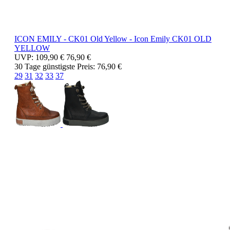
ICON EMILY - CK01 Old Yellow -
Icon Emily
CK01 OLD
YELLOW
UVP:
109,90 €
76,90 €
30 Tage günstigste Preis:
76,90 €
29
31
32
33
37