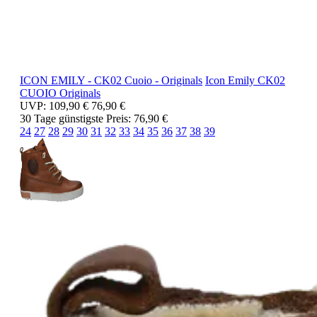
ICON EMILY - CK02 Cuoio - Originals
Icon Emily
CK02
CUOIO
Originals
UVP:
109,90 €
76,90 €
30 Tage günstigste Preis:
76,90 €
24
27
28
29
30
31
32
33
34
35
36
37
38
39