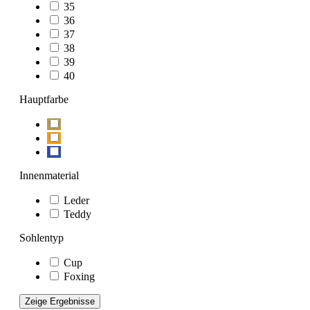
35
36
37
38
39
40
Hauptfarbe
Innenmaterial
Leder
Teddy
Sohlentyp
Cup
Foxing
Zeige Ergebnisse