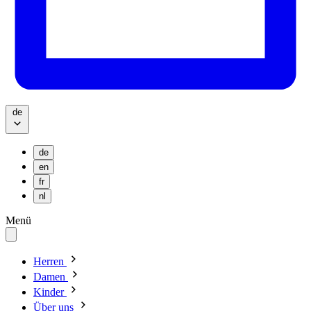
de
de
en
fr
nl
Menü
Herren
Damen
Kinder
Über uns