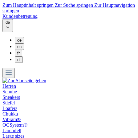
Zum Hauptinhalt springen
Zur Suche springen
Zur Hauptnavigation
springen
Kundenbetreuung
de
de
en
fr
nl
Herren
Schuhe
Sneakers
Stiefel
Loafers
Chukka
Vibram®
OCSystem®
Lammfell
Large sizes