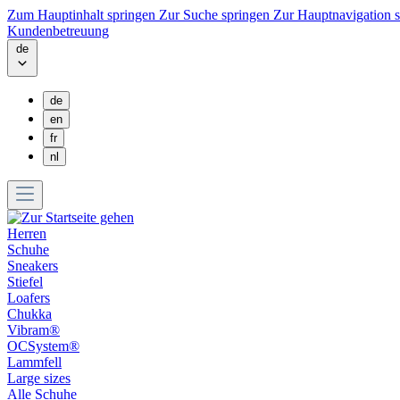
Zum Hauptinhalt springen
Zur Suche springen
Zur Hauptnavigation 
Kundenbetreuung
de
de
en
fr
nl
Herren
Schuhe
Sneakers
Stiefel
Loafers
Chukka
Vibram®
OCSystem®
Lammfell
Large sizes
Alle Schuhe