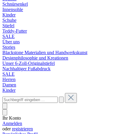
Schnürsenkel
Innensohle
Kinder
Schuhe
Stiefel
Teddy-Futter
SALE
Über uns
Stories
Blackstone Materialien und Handwerkskunst
Designphilosophie und Kreationen
Unser 6-Zoll-Originalstiefel
Nachhaltiger Fußabdruck
SALE
Herren
Damen
Kinder
Ihr Konto
Anmelden
oder
registrieren