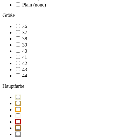
Plain (none)
Größe
36
37
38
39
40
41
42
43
44
Hauptfarbe