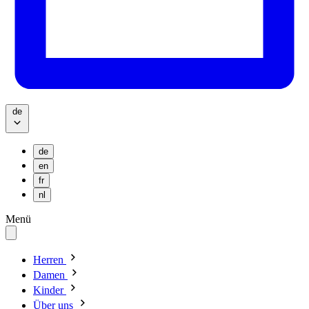
de
de
en
fr
nl
Menü
Herren
Damen
Kinder
Über uns