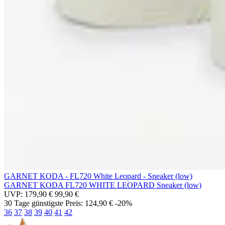
GARNET KODA - FL720 White Leopard - Sneaker (low)
GARNET KODA
FL720 WHITE LEOPARD
Sneaker (low)
UVP:
179,90 €
99,90 €
30 Tage günstigste Preis:
124,90 €
-20%
36
37
38
39
40
41
42