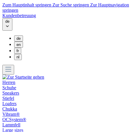
Zum Hauptinhalt springen
Zur Suche springen
Zur Hauptnavigation
springen
Kundenbetreuung
de
de
en
fr
nl
Herren
Schuhe
Sneakers
Stiefel
Loafers
Chukka
Vibram®
OCSystem®
Lammfell
Large sizes