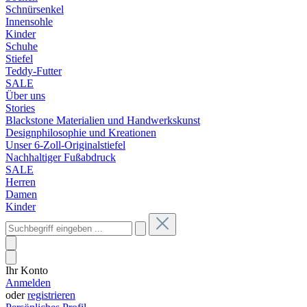
Schnürsenkel
Innensohle
Kinder
Schuhe
Stiefel
Teddy-Futter
SALE
Über uns
Stories
Blackstone Materialien und Handwerkskunst
Designphilosophie und Kreationen
Unser 6-Zoll-Originalstiefel
Nachhaltiger Fußabdruck
SALE
Herren
Damen
Kinder
Ihr Konto
Anmelden
oder
registrieren