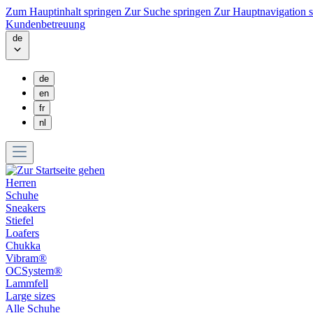
Zum Hauptinhalt springen
Zur Suche springen
Zur Hauptnavigation 
Kundenbetreuung
de
de
en
fr
nl
Herren
Schuhe
Sneakers
Stiefel
Loafers
Chukka
Vibram®
OCSystem®
Lammfell
Large sizes
Alle Schuhe