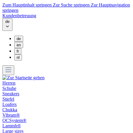
Zum Hauptinhalt springen
Zur Suche springen
Zur Hauptnavigation
springen
Kundenbetreuung
de
de
en
fr
nl
Herren
Schuhe
Sneakers
Stiefel
Loafers
Chukka
Vibram®
OCSystem®
Lammfell
Large sizes