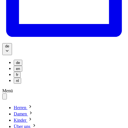
de
de
en
fr
nl
Menü
Herren
Damen
Kinder
Über uns