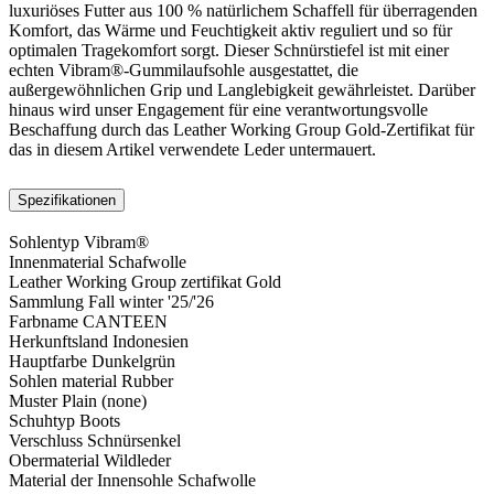
luxuriöses Futter aus 100 % natürlichem Schaffell für überragenden
Komfort, das Wärme und Feuchtigkeit aktiv reguliert und so für
optimalen Tragekomfort sorgt. Dieser Schnürstiefel ist mit einer
echten Vibram®-Gummilaufsohle ausgestattet, die
außergewöhnlichen Grip und Langlebigkeit gewährleistet. Darüber
hinaus wird unser Engagement für eine verantwortungsvolle
Beschaffung durch das Leather Working Group Gold-Zertifikat für
das in diesem Artikel verwendete Leder untermauert.
Spezifikationen
Sohlentyp
Vibram®
Innenmaterial
Schafwolle
Leather Working Group zertifikat
Gold
Sammlung
Fall winter '25/'26
Farbname
CANTEEN
Herkunftsland
Indonesien
Hauptfarbe
Dunkelgrün
Sohlen material
Rubber
Muster
Plain (none)
Schuhtyp
Boots
Verschluss
Schnürsenkel
Obermaterial
Wildleder
Material der Innensohle
Schafwolle