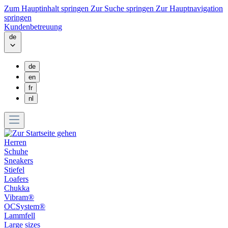
Zum Hauptinhalt springen
Zur Suche springen
Zur Hauptnavigation
springen
Kundenbetreuung
de
de
en
fr
nl
Herren
Schuhe
Sneakers
Stiefel
Loafers
Chukka
Vibram®
OCSystem®
Lammfell
Large sizes