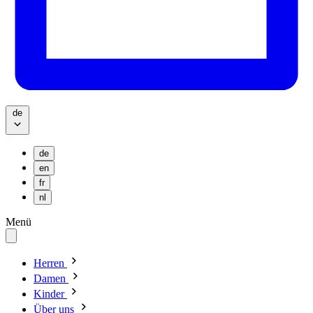
de
de
en
fr
nl
Menü
Herren
Damen
Kinder
Über uns