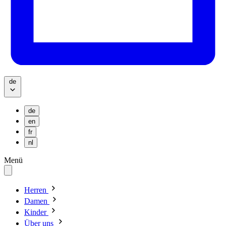
de
de
en
fr
nl
Menü
Herren
Damen
Kinder
Über uns