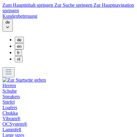
Zum Hauptinhalt springen
Zur Suche springen
Zur Hauptnavigation
springen
Kundenbetreuung
de
de
en
fr
nl
Herren
Schuhe
Sneakers
Stiefel
Loafers
Chukka
Vibram®
OCSystem®
Lammfell
Large sizes