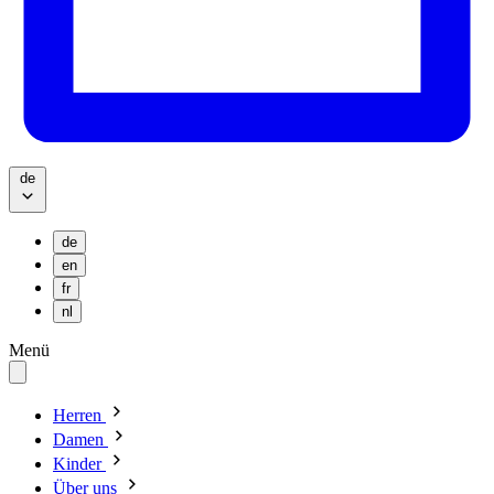
de
de
en
fr
nl
Menü
Herren
Damen
Kinder
Über uns