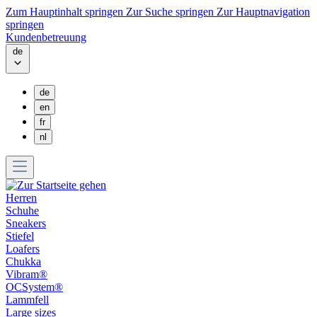
Zum Hauptinhalt springen
Zur Suche springen
Zur Hauptnavigation
springen
Kundenbetreuung
de
de
en
fr
nl
Herren
Schuhe
Sneakers
Stiefel
Loafers
Chukka
Vibram®
OCSystem®
Lammfell
Large sizes