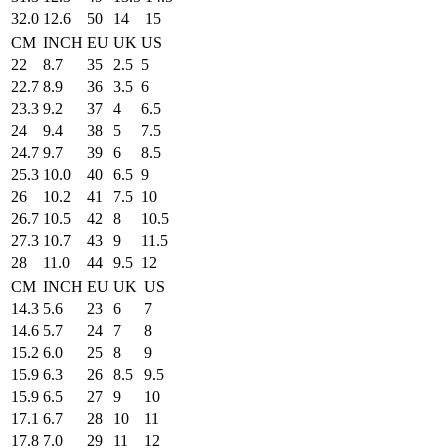
32.0
12.6
50
14
15
CM
INCH
EU
UK
US
22
8.7
35
2.5
5
22.7
8.9
36
3.5
6
23.3
9.2
37
4
6.5
24
9.4
38
5
7.5
24.7
9.7
39
6
8.5
25.3
10.0
40
6.5
9
26
10.2
41
7.5
10
26.7
10.5
42
8
10.5
27.3
10.7
43
9
11.5
28
11.0
44
9.5
12
CM
INCH
EU
UK
US
14.3
5.6
23
6
7
14.6
5.7
24
7
8
15.2
6.0
25
8
9
15.9
6.3
26
8.5
9.5
15.9
6.5
27
9
10
17.1
6.7
28
10
11
17.8
7.0
29
11
12