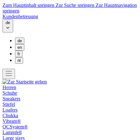
Zum Hauptinhalt springen
Zur Suche springen
Zur Hauptnavigation
springen
Kundenbetreuung
de
de
en
fr
nl
Herren
Schuhe
Sneakers
Stiefel
Loafers
Chukka
Vibram®
OCSystem®
Lammfell
Large sizes