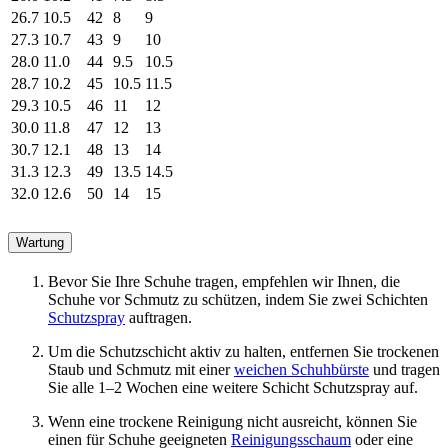
26.7
10.5
42
8
9
27.3
10.7
43
9
10
28.0
11.0
44
9.5
10.5
28.7
10.2
45
10.5
11.5
29.3
10.5
46
11
12
30.0
11.8
47
12
13
30.7
12.1
48
13
14
31.3
12.3
49
13.5
14.5
32.0
12.6
50
14
15
Wartung
Bevor Sie Ihre Schuhe tragen, empfehlen wir Ihnen, die
Schuhe vor Schmutz zu schützen, indem Sie zwei Schichten
Schutzspray
auftragen.
Um die Schutzschicht aktiv zu halten, entfernen Sie trockenen
Staub und Schmutz mit einer
weichen Schuhbürste
und tragen
Sie alle 1–2 Wochen eine weitere Schicht Schutzspray auf.
Wenn eine trockene Reinigung nicht ausreicht, können Sie
einen für Schuhe geeigneten
Reinigungsschaum
oder eine