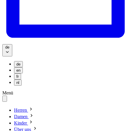
de
de
en
fr
nl
Menü
Herren
Damen
Kinder
Über uns