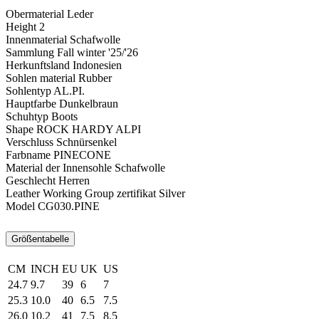
Obermaterial
Leder
Height
2
Innenmaterial
Schafwolle
Sammlung
Fall winter '25/'26
Herkunftsland
Indonesien
Sohlen material
Rubber
Sohlentyp
AL.PI.
Hauptfarbe
Dunkelbraun
Schuhtyp
Boots
Shape
ROCK HARDY ALPI
Verschluss
Schnürsenkel
Farbname
PINECONE
Material der Innensohle
Schafwolle
Geschlecht
Herren
Leather Working Group zertifikat
Silver
Model
CG030.PINE
Größentabelle
CM
INCH
EU
UK
US
24.7
9.7
39
6
7
25.3
10.0
40
6.5
7.5
26.0
10.2
41
7.5
8.5