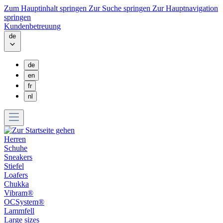
Zum Hauptinhalt springen
Zur Suche springen
Zur Hauptnavigation
springen
Kundenbetreuung
de
de
en
fr
nl
Herren
Schuhe
Sneakers
Stiefel
Loafers
Chukka
Vibram®
OCSystem®
Lammfell
Large sizes