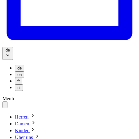
de
de
en
fr
nl
Menü
Herren
Damen
Kinder
Über uns