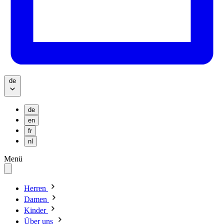
de
de
en
fr
nl
Menü
Herren
Damen
Kinder
Über uns