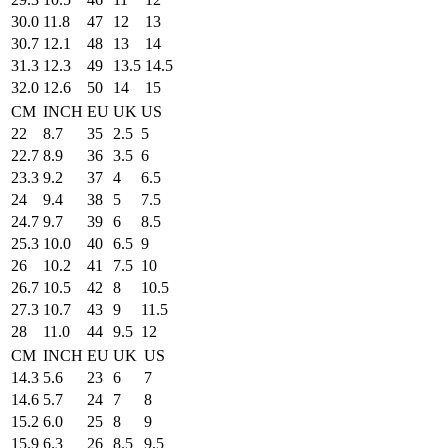
30.0
11.8
47
12
13
30.7
12.1
48
13
14
31.3
12.3
49
13.5
14.5
32.0
12.6
50
14
15
CM
INCH
EU
UK
US
22
8.7
35
2.5
5
22.7
8.9
36
3.5
6
23.3
9.2
37
4
6.5
24
9.4
38
5
7.5
24.7
9.7
39
6
8.5
25.3
10.0
40
6.5
9
26
10.2
41
7.5
10
26.7
10.5
42
8
10.5
27.3
10.7
43
9
11.5
28
11.0
44
9.5
12
CM
INCH
EU
UK
US
14.3
5.6
23
6
7
14.6
5.7
24
7
8
15.2
6.0
25
8
9
15.9
6.3
26
8.5
9.5