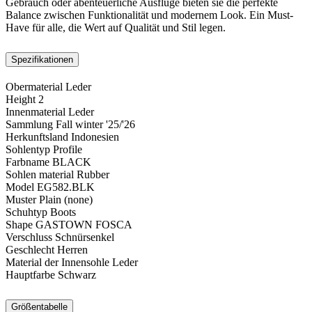
Gebrauch oder abenteuerliche Ausflüge bieten sie die perfekte
Balance zwischen Funktionalität und modernem Look. Ein Must-
Have für alle, die Wert auf Qualität und Stil legen.
Spezifikationen
Obermaterial
Leder
Height
2
Innenmaterial
Leder
Sammlung
Fall winter '25/'26
Herkunftsland
Indonesien
Sohlentyp
Profile
Farbname
BLACK
Sohlen material
Rubber
Model
EG582.BLK
Muster
Plain (none)
Schuhtyp
Boots
Shape
GASTOWN FOSCA
Verschluss
Schnürsenkel
Geschlecht
Herren
Material der Innensohle
Leder
Hauptfarbe
Schwarz
Größentabelle