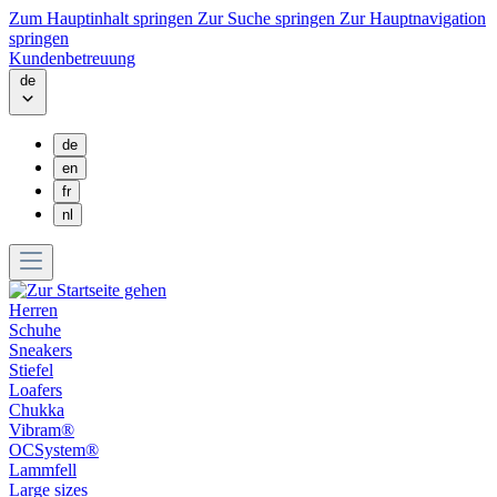
Zum Hauptinhalt springen
Zur Suche springen
Zur Hauptnavigation
springen
Kundenbetreuung
de
de
en
fr
nl
Herren
Schuhe
Sneakers
Stiefel
Loafers
Chukka
Vibram®
OCSystem®
Lammfell
Large sizes