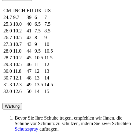
CM
INCH
EU
UK
US
24.7
9.7
39
6
7
25.3
10.0
40
6.5
7.5
26.0
10.2
41
7.5
8.5
26.7
10.5
42
8
9
27.3
10.7
43
9
10
28.0
11.0
44
9.5
10.5
28.7
10.2
45
10.5
11.5
29.3
10.5
46
11
12
30.0
11.8
47
12
13
30.7
12.1
48
13
14
31.3
12.3
49
13.5
14.5
32.0
12.6
50
14
15
Wartung
Bevor Sie Ihre Schuhe tragen, empfehlen wir Ihnen, die
Schuhe vor Schmutz zu schützen, indem Sie zwei Schichten
Schutzspray
auftragen.