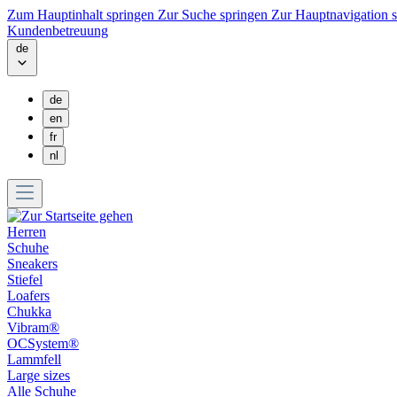
Zum Hauptinhalt springen
Zur Suche springen
Zur Hauptnavigation 
Kundenbetreuung
de
de
en
fr
nl
Herren
Schuhe
Sneakers
Stiefel
Loafers
Chukka
Vibram®
OCSystem®
Lammfell
Large sizes
Alle Schuhe