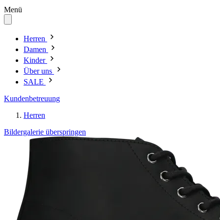
Menü
Herren
Damen
Kinder
Über uns
SALE
Kundenbetreuung
Herren
Bildergalerie überspringen