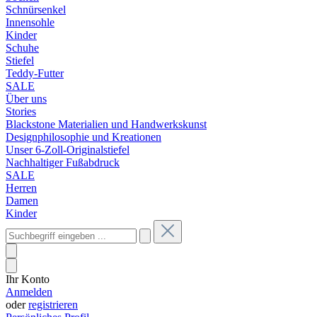
Schnürsenkel
Innensohle
Kinder
Schuhe
Stiefel
Teddy-Futter
SALE
Über uns
Stories
Blackstone Materialien und Handwerkskunst
Designphilosophie und Kreationen
Unser 6-Zoll-Originalstiefel
Nachhaltiger Fußabdruck
SALE
Herren
Damen
Kinder
Ihr Konto
Anmelden
oder
registrieren