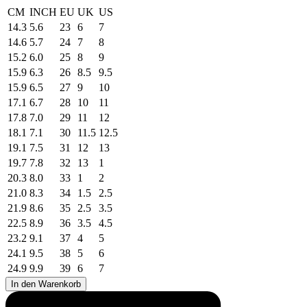
CM
INCH
EU
UK
US
14.3
5.6
23
6
7
14.6
5.7
24
7
8
15.2
6.0
25
8
9
15.9
6.3
26
8.5
9.5
15.9
6.5
27
9
10
17.1
6.7
28
10
11
17.8
7.0
29
11
12
18.1
7.1
30
11.5
12.5
19.1
7.5
31
12
13
19.7
7.8
32
13
1
20.3
8.0
33
1
2
21.0
8.3
34
1.5
2.5
21.9
8.6
35
2.5
3.5
22.5
8.9
36
3.5
4.5
23.2
9.1
37
4
5
24.1
9.5
38
5
6
24.9
9.9
39
6
7
In den Warenkorb