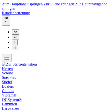
Zum Hauptinhalt springen
Zur Suche springen
Zur Hauptnavigation
springen
Kundenbetreuung
de
de
en
fr
nl
Herren
Schuhe
Sneakers
Stiefel
Loafers
Chukka
Vibram®
OCSystem®
Lammfell
Large sizes