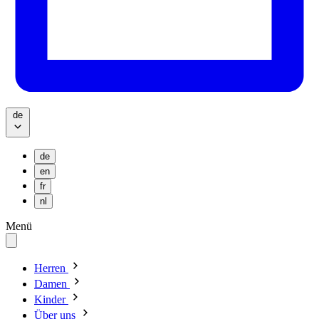
de
de
en
fr
nl
Menü
Herren
Damen
Kinder
Über uns