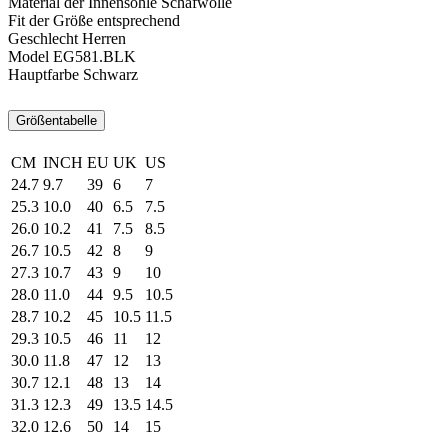
Material der Innensohle
Schafwolle
Fit
der Größe entsprechend
Geschlecht
Herren
Model
EG581.BLK
Hauptfarbe
Schwarz
Größentabelle
CM
INCH
EU
UK
US
24.7
9.7
39
6
7
25.3
10.0
40
6.5
7.5
26.0
10.2
41
7.5
8.5
26.7
10.5
42
8
9
27.3
10.7
43
9
10
28.0
11.0
44
9.5
10.5
28.7
10.2
45
10.5
11.5
29.3
10.5
46
11
12
30.0
11.8
47
12
13
30.7
12.1
48
13
14
31.3
12.3
49
13.5
14.5
32.0
12.6
50
14
15