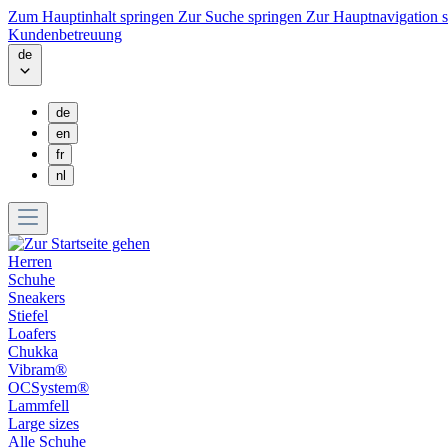
Zum Hauptinhalt springen
Zur Suche springen
Zur Hauptnavigation 
Kundenbetreuung
de
de
en
fr
nl
Herren
Schuhe
Sneakers
Stiefel
Loafers
Chukka
Vibram®
OCSystem®
Lammfell
Large sizes
Alle Schuhe