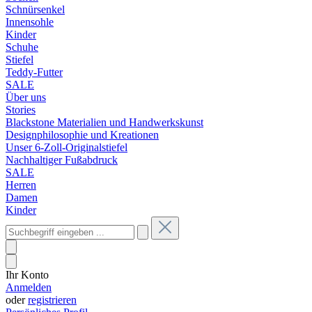
Schnürsenkel
Innensohle
Kinder
Schuhe
Stiefel
Teddy-Futter
SALE
Über uns
Stories
Blackstone Materialien und Handwerkskunst
Designphilosophie und Kreationen
Unser 6-Zoll-Originalstiefel
Nachhaltiger Fußabdruck
SALE
Herren
Damen
Kinder
Ihr Konto
Anmelden
oder
registrieren