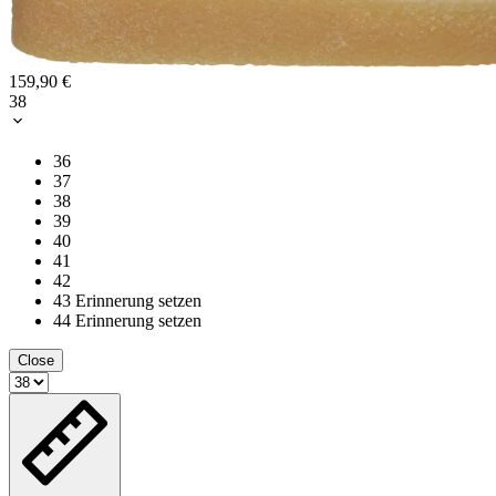
159,90 €
38
36
37
38
39
40
41
42
43
Erinnerung setzen
44
Erinnerung setzen
Close