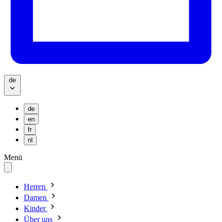
de
de
en
fr
nl
Menü
Herren
Damen
Kinder
Über uns