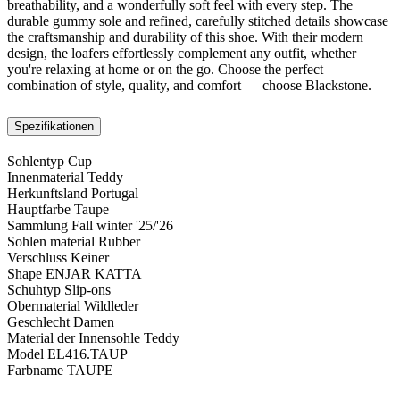
breathability, and a wonderfully soft feel with every step. The
durable gummy sole and refined, carefully stitched details showcase
the craftsmanship and durability of this shoe. With their modern
design, the loafers effortlessly complement any outfit, whether
you're relaxing at home or on the go. Choose the perfect
combination of style, quality, and comfort — choose Blackstone.
Spezifikationen
Sohlentyp
Cup
Innenmaterial
Teddy
Herkunftsland
Portugal
Hauptfarbe
Taupe
Sammlung
Fall winter '25/'26
Sohlen material
Rubber
Verschluss
Keiner
Shape
ENJAR KATTA
Schuhtyp
Slip-ons
Obermaterial
Wildleder
Geschlecht
Damen
Material der Innensohle
Teddy
Model
EL416.TAUP
Farbname
TAUPE