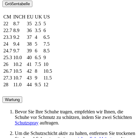
Größentabelle
CM
INCH
EU
UK
US
22
8.7
35
2.5
5
22.7
8.9
36
3.5
6
23.3
9.2
37
4
6.5
24
9.4
38
5
7.5
24.7
9.7
39
6
8.5
25.3
10.0
40
6.5
9
26
10.2
41
7.5
10
26.7
10.5
42
8
10.5
27.3
10.7
43
9
11.5
28
11.0
44
9.5
12
Wartung
Bevor Sie Ihre Schuhe tragen, empfehlen wir Ihnen, die
Schuhe vor Schmutz zu schützen, indem Sie zwei Schichten
Schutzspray
auftragen.
Um die Schutzschicht aktiv zu halten, entfernen Sie trockenen