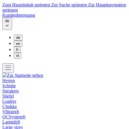
Zum Hauptinhalt springen
Zur Suche springen
Zur Hauptnavigation
springen
Kundenbetreuung
de
de
en
fr
nl
Herren
Schuhe
Sneakers
Stiefel
Loafers
Chukka
Vibram®
OCSystem®
Lammfell
Large sizes