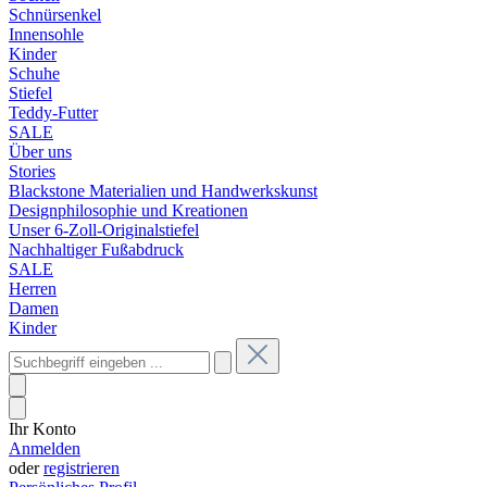
Schnürsenkel
Innensohle
Kinder
Schuhe
Stiefel
Teddy-Futter
SALE
Über uns
Stories
Blackstone Materialien und Handwerkskunst
Designphilosophie und Kreationen
Unser 6-Zoll-Originalstiefel
Nachhaltiger Fußabdruck
SALE
Herren
Damen
Kinder
Ihr Konto
Anmelden
oder
registrieren