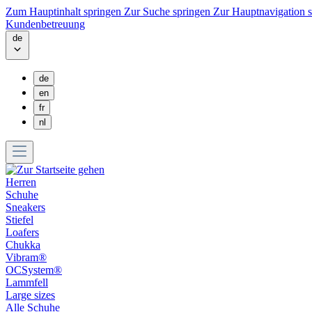
Zum Hauptinhalt springen
Zur Suche springen
Zur Hauptnavigation 
Kundenbetreuung
de
de
en
fr
nl
Herren
Schuhe
Sneakers
Stiefel
Loafers
Chukka
Vibram®
OCSystem®
Lammfell
Large sizes
Alle Schuhe