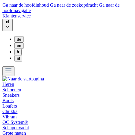
Ga naar de hoofdinhoud
Ga naar de zoekopdracht
Ga naar de
hoofdnavigatie
Klantenservice
nl
de
en
fr
nl
Heren
Schoenen
Sneakers
Boots
Loafers
Chukka
Vibram
OC System®
Schapenvacht
Grote maten