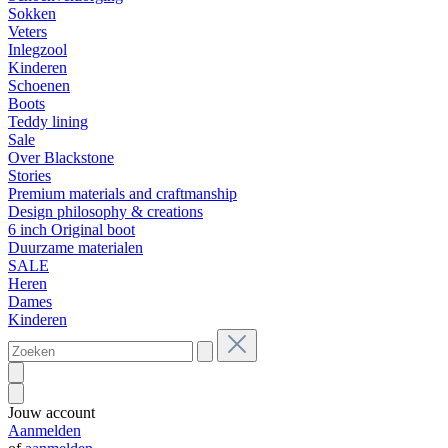
Sokken
Veters
Inlegzool
Kinderen
Schoenen
Boots
Teddy lining
Sale
Over Blackstone
Stories
Premium materials and craftmanship
Design philosophy & creations
6 inch Original boot
Duurzame materialen
SALE
Heren
Dames
Kinderen
Jouw account
Aanmelden