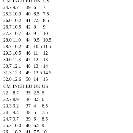
CM
INCH
EU
UK
US
24.7
9.7
39
6
7
25.3
10.0
40
6.5
7.5
26.0
10.2
41
7.5
8.5
26.7
10.5
42
8
9
27.3
10.7
43
9
10
28.0
11.0
44
9.5
10.5
28.7
10.2
45
10.5
11.5
29.3
10.5
46
11
12
30.0
11.8
47
12
13
30.7
12.1
48
13
14
31.3
12.3
49
13.5
14.5
32.0
12.6
50
14
15
CM
INCH
EU
UK
US
22
8.7
35
2.5
5
22.7
8.9
36
3.5
6
23.3
9.2
37
4
6.5
24
9.4
38
5
7.5
24.7
9.7
39
6
8.5
25.3
10.0
40
6.5
9
26
10.2
41
7.5
10