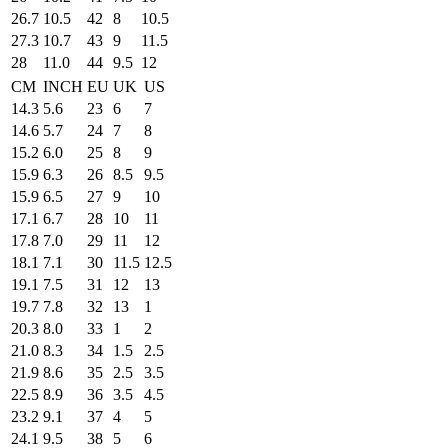
26.7
10.5
42
8
10.5
27.3
10.7
43
9
11.5
28
11.0
44
9.5
12
CM
INCH
EU
UK
US
14.3
5.6
23
6
7
14.6
5.7
24
7
8
15.2
6.0
25
8
9
15.9
6.3
26
8.5
9.5
15.9
6.5
27
9
10
17.1
6.7
28
10
11
17.8
7.0
29
11
12
18.1
7.1
30
11.5
12.5
19.1
7.5
31
12
13
19.7
7.8
32
13
1
20.3
8.0
33
1
2
21.0
8.3
34
1.5
2.5
21.9
8.6
35
2.5
3.5
22.5
8.9
36
3.5
4.5
23.2
9.1
37
4
5
24.1
9.5
38
5
6