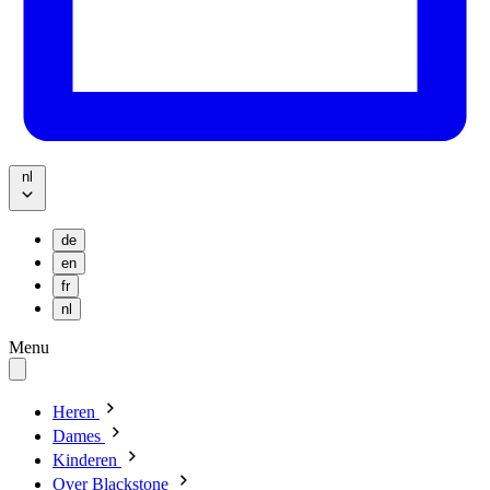
nl
de
en
fr
nl
Menu
Heren
Dames
Kinderen
Over Blackstone