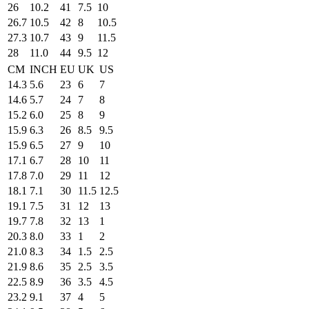
26
10.2
41
7.5
10
26.7
10.5
42
8
10.5
27.3
10.7
43
9
11.5
28
11.0
44
9.5
12
CM
INCH
EU
UK
US
14.3
5.6
23
6
7
14.6
5.7
24
7
8
15.2
6.0
25
8
9
15.9
6.3
26
8.5
9.5
15.9
6.5
27
9
10
17.1
6.7
28
10
11
17.8
7.0
29
11
12
18.1
7.1
30
11.5
12.5
19.1
7.5
31
12
13
19.7
7.8
32
13
1
20.3
8.0
33
1
2
21.0
8.3
34
1.5
2.5
21.9
8.6
35
2.5
3.5
22.5
8.9
36
3.5
4.5
23.2
9.1
37
4
5