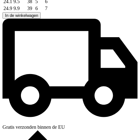
24.1
9.5
38
5
6
24.9
9.9
39
6
7
In de winkelwagen
Gratis verzonden binnen de EU