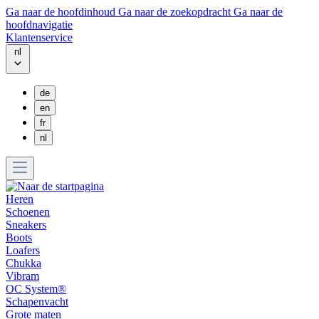
Ga naar de hoofdinhoud
Ga naar de zoekopdracht
Ga naar de
hoofdnavigatie
Klantenservice
nl
de
en
fr
nl
Heren
Schoenen
Sneakers
Boots
Loafers
Chukka
Vibram
OC System®
Schapenvacht
Grote maten