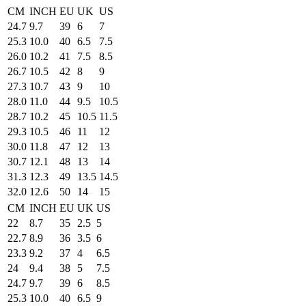
CM
INCH
EU
UK
US
24.7
9.7
39
6
7
25.3
10.0
40
6.5
7.5
26.0
10.2
41
7.5
8.5
26.7
10.5
42
8
9
27.3
10.7
43
9
10
28.0
11.0
44
9.5
10.5
28.7
10.2
45
10.5
11.5
29.3
10.5
46
11
12
30.0
11.8
47
12
13
30.7
12.1
48
13
14
31.3
12.3
49
13.5
14.5
32.0
12.6
50
14
15
CM
INCH
EU
UK
US
22
8.7
35
2.5
5
22.7
8.9
36
3.5
6
23.3
9.2
37
4
6.5
24
9.4
38
5
7.5
24.7
9.7
39
6
8.5
25.3
10.0
40
6.5
9