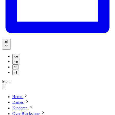
nl
de
en
fr
nl
Menu
Heren
Dames
Kinderen
Over Blackstone