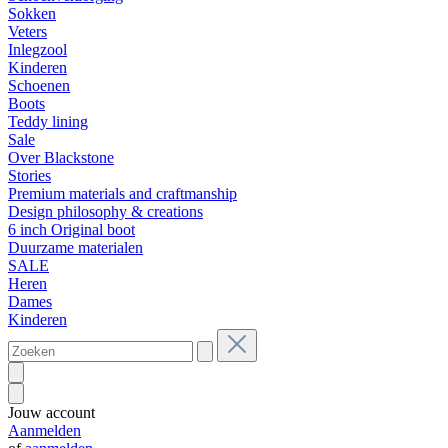
Sokken
Veters
Inlegzool
Kinderen
Schoenen
Boots
Teddy lining
Sale
Over Blackstone
Stories
Premium materials and craftmanship
Design philosophy & creations
6 inch Original boot
Duurzame materialen
SALE
Heren
Dames
Kinderen
Jouw account
Aanmelden