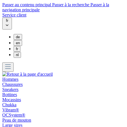
Passer au contenu principal
Passer à la recherche
Passer à la
navigation principale
Service client
fr
de
en
fr
nl
Hommes
Chaussures
Sneakers
Bottines
Mocassins
Chukka
Vibram®
OCSystem®
Peau de mouton
Large sizes