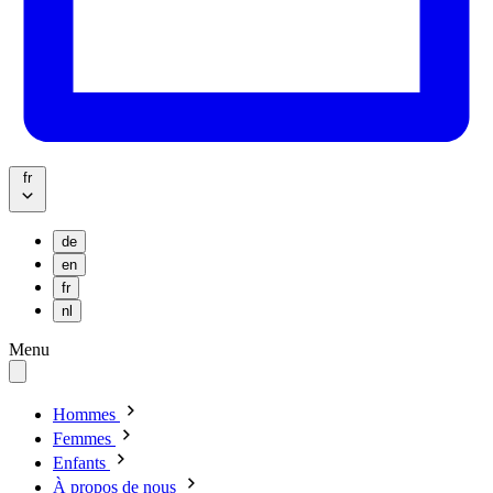
fr
de
en
fr
nl
Menu
Hommes
Femmes
Enfants
À propos de nous