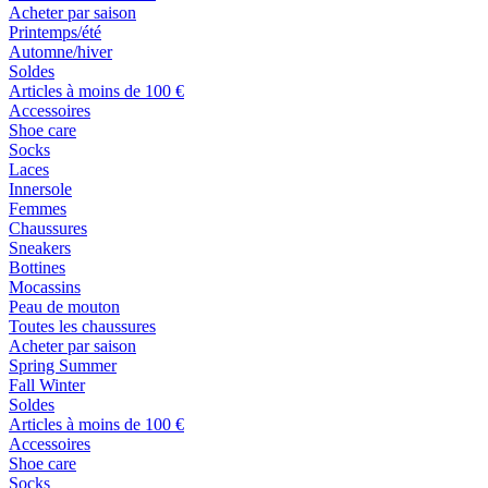
Acheter par saison
Printemps/été
Automne/hiver
Soldes
Articles à moins de 100 €
Accessoires
Shoe care
Socks
Laces
Innersole
Femmes
Chaussures
Sneakers
Bottines
Mocassins
Peau de mouton
Toutes les chaussures
Acheter par saison
Spring Summer
Fall Winter
Soldes
Articles à moins de 100 €
Accessoires
Shoe care
Socks