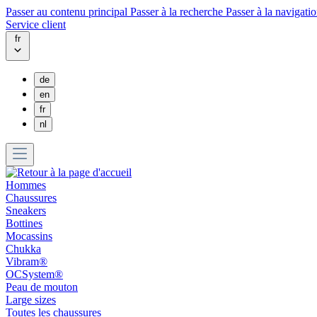
Passer au contenu principal
Passer à la recherche
Passer à la navigatio
Service client
fr
de
en
fr
nl
Hommes
Chaussures
Sneakers
Bottines
Mocassins
Chukka
Vibram®
OCSystem®
Peau de mouton
Large sizes
Toutes les chaussures