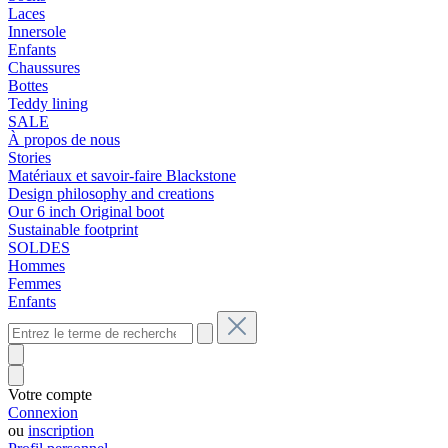
Laces
Innersole
Enfants
Chaussures
Bottes
Teddy lining
SALE
À propos de nous
Stories
Matériaux et savoir-faire Blackstone
Design philosophy and creations
Our 6 inch Original boot
Sustainable footprint
SOLDES
Hommes
Femmes
Enfants
Votre compte
Connexion
ou
inscription