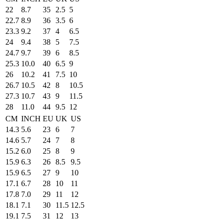
22
8.7
35
2.5
5
22.7
8.9
36
3.5
6
23.3
9.2
37
4
6.5
24
9.4
38
5
7.5
24.7
9.7
39
6
8.5
25.3
10.0
40
6.5
9
26
10.2
41
7.5
10
26.7
10.5
42
8
10.5
27.3
10.7
43
9
11.5
28
11.0
44
9.5
12
CM
INCH
EU
UK
US
14.3
5.6
23
6
7
14.6
5.7
24
7
8
15.2
6.0
25
8
9
15.9
6.3
26
8.5
9.5
15.9
6.5
27
9
10
17.1
6.7
28
10
11
17.8
7.0
29
11
12
18.1
7.1
30
11.5
12.5
19.1
7.5
31
12
13