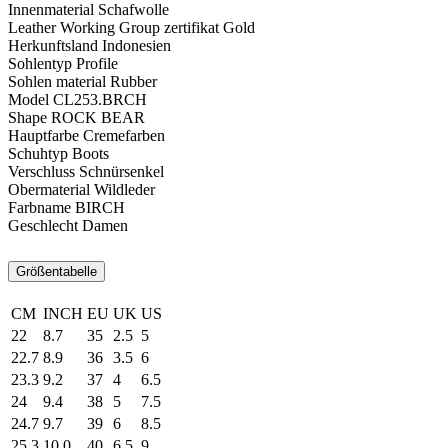
Innenmaterial
Schafwolle
Leather Working Group zertifikat
Gold
Herkunftsland
Indonesien
Sohlentyp
Profile
Sohlen material
Rubber
Model
CL253.BRCH
Shape
ROCK BEAR
Hauptfarbe
Cremefarben
Schuhtyp
Boots
Verschluss
Schnürsenkel
Obermaterial
Wildleder
Farbname
BIRCH
Geschlecht
Damen
Größentabelle
CM
INCH
EU
UK
US
22
8.7
35
2.5
5
22.7
8.9
36
3.5
6
23.3
9.2
37
4
6.5
24
9.4
38
5
7.5
24.7
9.7
39
6
8.5
25.3
10.0
40
6.5
9