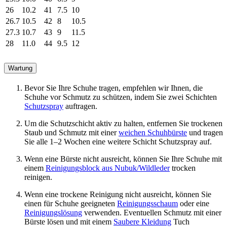
26
10.2
41
7.5
10
26.7
10.5
42
8
10.5
27.3
10.7
43
9
11.5
28
11.0
44
9.5
12
Wartung
Bevor Sie Ihre Schuhe tragen, empfehlen wir Ihnen, die
Schuhe vor Schmutz zu schützen, indem Sie zwei Schichten
Schutzspray
auftragen.
Um die Schutzschicht aktiv zu halten, entfernen Sie trockenen
Staub und Schmutz mit einer
weichen Schuhbürste
und tragen
Sie alle 1–2 Wochen eine weitere Schicht Schutzspray auf.
Wenn eine Bürste nicht ausreicht, können Sie Ihre Schuhe mit
einem
Reinigungsblock aus Nubuk/Wildleder
trocken
reinigen.
Wenn eine trockene Reinigung nicht ausreicht, können Sie
einen für Schuhe geeigneten
Reinigungsschaum
oder eine
Reinigungslösung
verwenden. Eventuellen Schmutz mit einer
Bürste lösen und mit einem
Saubere Kleidung
Tuch