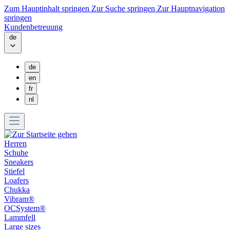
Zum Hauptinhalt springen
Zur Suche springen
Zur Hauptnavigation
springen
Kundenbetreuung
de
de
en
fr
nl
Herren
Schuhe
Sneakers
Stiefel
Loafers
Chukka
Vibram®
OCSystem®
Lammfell
Large sizes