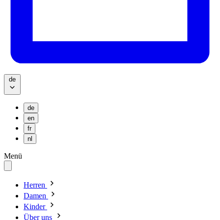
de
de
en
fr
nl
Menü
Herren
Damen
Kinder
Über uns