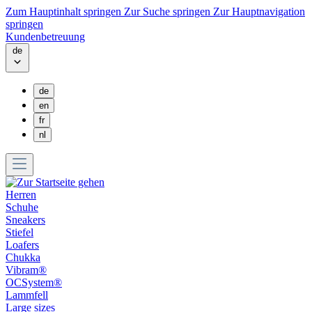
Zum Hauptinhalt springen
Zur Suche springen
Zur Hauptnavigation
springen
Kundenbetreuung
de
de
en
fr
nl
Herren
Schuhe
Sneakers
Stiefel
Loafers
Chukka
Vibram®
OCSystem®
Lammfell
Large sizes