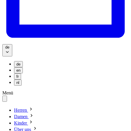
de
de
en
fr
nl
Menü
Herren
Damen
Kinder
Über uns