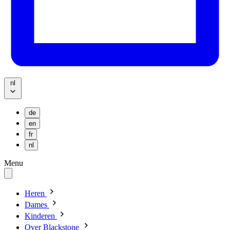
nl
de
en
fr
nl
Menu
Heren
Dames
Kinderen
Over Blackstone