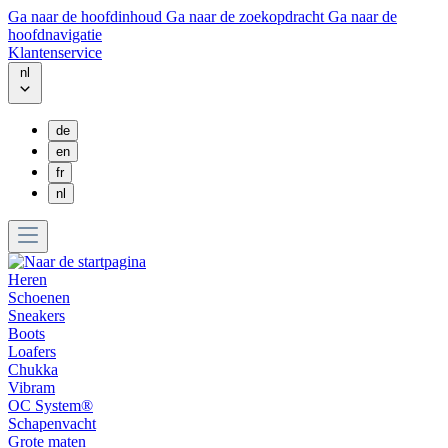
Ga naar de hoofdinhoud
Ga naar de zoekopdracht
Ga naar de
hoofdnavigatie
Klantenservice
nl
de
en
fr
nl
Heren
Schoenen
Sneakers
Boots
Loafers
Chukka
Vibram
OC System®
Schapenvacht
Grote maten