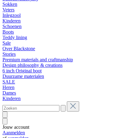
Sokken
Veters
Inlegzool
Kinderen
Schoenen
Boots
Teddy lining
Sale
Over Blackstone
Stories
Premium materials and craftmanship
Design philosophy & creations
6 inch Original boot
Duurzame materialen
SALE
Heren
Dames
Kinderen
Jouw account
Aanmelden