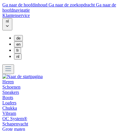
Ga naar de hoofdinhoud
Ga naar de zoekopdracht
Ga naar de
hoofdnavigatie
Klantenservice
nl
de
en
fr
nl
Heren
Schoenen
Sneakers
Boots
Loafers
Chukka
Vibram
OC System®
Schapenvacht
Grote maten