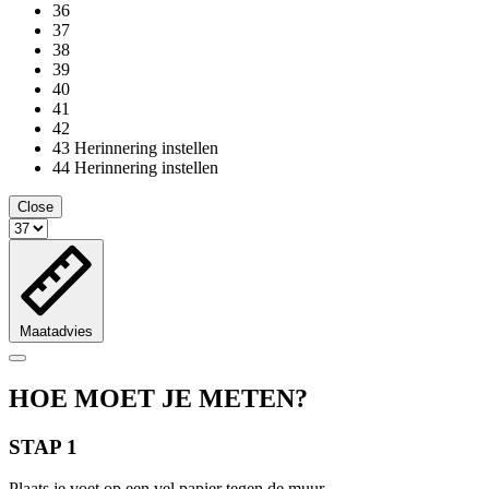
36
37
38
39
40
41
42
43
Herinnering instellen
44
Herinnering instellen
Close
Maatadvies
HOE MOET JE METEN?
STAP 1
Plaats je voet op een vel papier tegen de muur.