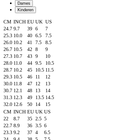
Dames
Kinderen
CM
INCH
EU
UK
US
24.7
9.7
39
6
7
25.3
10.0
40
6.5
7.5
26.0
10.2
41
7.5
8.5
26.7
10.5
42
8
9
27.3
10.7
43
9
10
28.0
11.0
44
9.5
10.5
28.7
10.2
45
10.5
11.5
29.3
10.5
46
11
12
30.0
11.8
47
12
13
30.7
12.1
48
13
14
31.3
12.3
49
13.5
14.5
32.0
12.6
50
14
15
CM
INCH
EU
UK
US
22
8.7
35
2.5
5
22.7
8.9
36
3.5
6
23.3
9.2
37
4
6.5
24
9.4
38
5
7.5