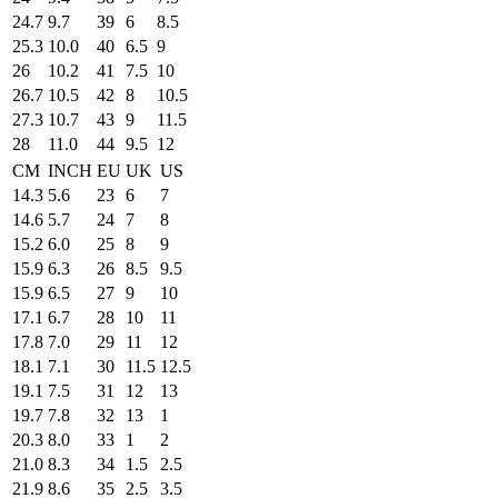
24.7
9.7
39
6
8.5
25.3
10.0
40
6.5
9
26
10.2
41
7.5
10
26.7
10.5
42
8
10.5
27.3
10.7
43
9
11.5
28
11.0
44
9.5
12
CM
INCH
EU
UK
US
14.3
5.6
23
6
7
14.6
5.7
24
7
8
15.2
6.0
25
8
9
15.9
6.3
26
8.5
9.5
15.9
6.5
27
9
10
17.1
6.7
28
10
11
17.8
7.0
29
11
12
18.1
7.1
30
11.5
12.5
19.1
7.5
31
12
13
19.7
7.8
32
13
1
20.3
8.0
33
1
2
21.0
8.3
34
1.5
2.5
21.9
8.6
35
2.5
3.5