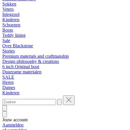
Sokken
Veters
Inlegzool
Kinderen
Schoenen
Boots
Teddy lining
Sale
Over Blackstone
Stories
Premium materials and craftmanship
Design philosophy & creations
6 inch Original boot
Duurzame materialen
SALE
Heren
Dames
Kinderen
Jouw account
Aanmelden