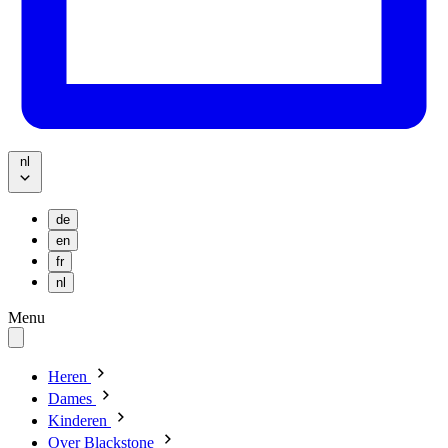
nl
de
en
fr
nl
Menu
Heren
Dames
Kinderen
Over Blackstone